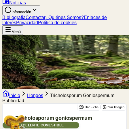
Noticias
Información
Bibliografía
Contactar
¿Quiénes Somos?
Enlaces de
Interés
Privacidad
Política de cookies
Menú
Inicio
Hongos
Tricholosporum Goniospermum
Publicidad
Citar Ficha
Citar Imagen
Tricholosporum
goniospermum
(Bres.) Guzmán ex T.J.Baroni
EXCELENTE COMESTIBLE