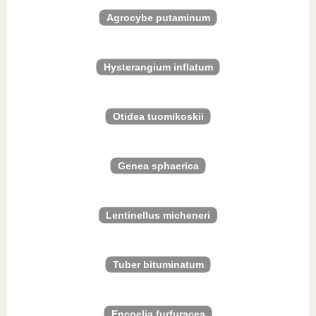
Agrocybe putaminum
Hysterangium inflatum
Otidea tuomikoskii
Genea sphaerica
Lentinellus micheneri
Tuber bituminatum
Encoelia furfuracea