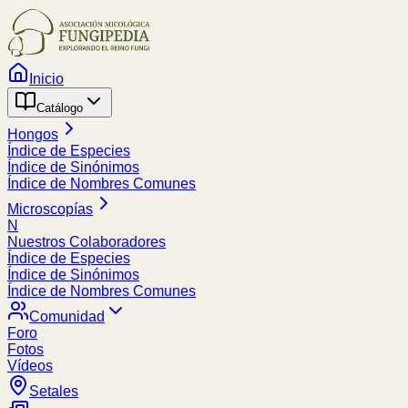
Inicio
Catálogo
Hongos
Índice de Especies
Índice de Sinónimos
Índice de Nombres Comunes
Microscopías
N
Nuestros Colaboradores
Índice de Especies
Índice de Sinónimos
Índice de Nombres Comunes
Comunidad
Foro
Fotos
Vídeos
Setales