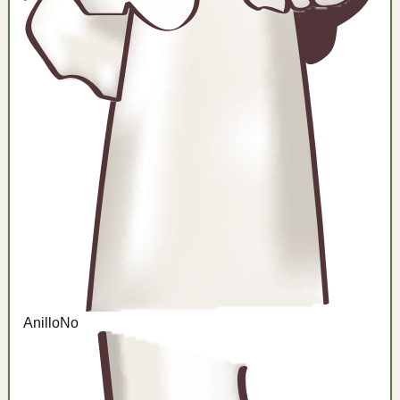
Anillo
No