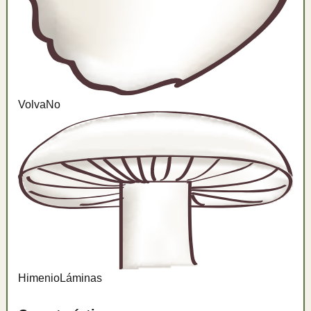
Volva
No
Himenio
Láminas