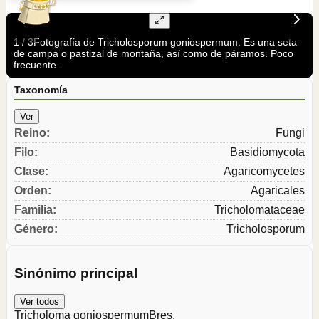
1
/
3
Fotografía de Tricholosporum goniospermum. Es una seta
de campa o pastizal de montaña, así como de páramos. Poco
frecuente.
Taxonomía
Ver
Reino
:
Fungi
Filo
:
Basidiomycota
Clase
:
Agaricomycetes
Orden
:
Agaricales
Familia
:
Tricholomataceae
Género
:
Tricholosporum
Sinónimo principal
Ver todos
Tricholoma goniospermum
Bres.