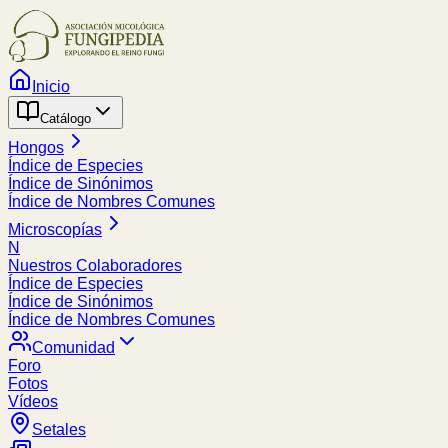
Inicio
Catálogo
Hongos
Índice de Especies
Índice de Sinónimos
Índice de Nombres Comunes
Microscopías
N
Nuestros Colaboradores
Índice de Especies
Índice de Sinónimos
Índice de Nombres Comunes
Comunidad
Foro
Fotos
Vídeos
Setales