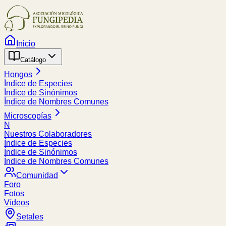
Inicio
Catálogo
Hongos
Índice de Especies
Índice de Sinónimos
Índice de Nombres Comunes
Microscopías
N
Nuestros Colaboradores
Índice de Especies
Índice de Sinónimos
Índice de Nombres Comunes
Comunidad
Foro
Fotos
Vídeos
Setales