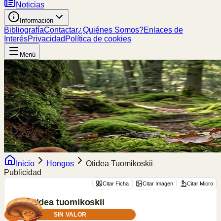
Noticias
Información
Bibliografía
Contactar
¿Quiénes Somos?
Enlaces de
Interés
Privacidad
Política de cookies
Menú
Inicio
Hongos
Otidea Tuomikoskii
Publicidad
Citar Ficha
Citar Imagen
Citar Micro
Otidea
tuomikoskii
Harmaja
SIN VALOR