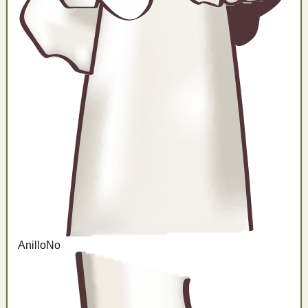
Anillo
No