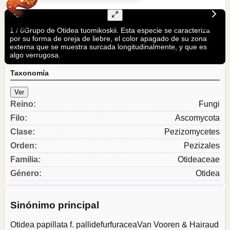
1
/
6
Grupo de Otidea tuomikoskii. Esta especie se caracteriza
por su forma de oreja de liebre, el color apagado de su zona
externa que se muestra surcada longitudinalmente, y que es
algo verrugosa.
Taxonomía
Ver
Reino
:
Fungi
Filo
:
Ascomycota
Clase
:
Pezizomycetes
Orden
:
Pezizales
Familia
:
Otideaceae
Género
:
Otidea
Sinónimo principal
Otidea papillata f. pallidefurfuracea
Van Vooren & Hairaud