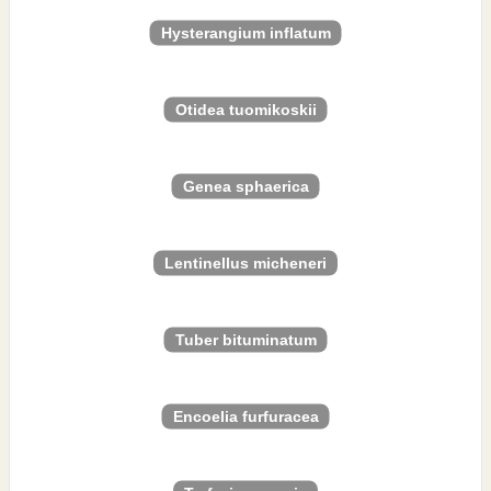
Hysterangium inflatum
Otidea tuomikoskii
Genea sphaerica
Lentinellus micheneri
Tuber bituminatum
Encoelia furfuracea