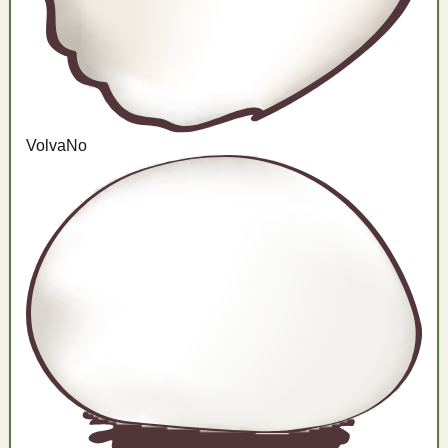
Volva
No