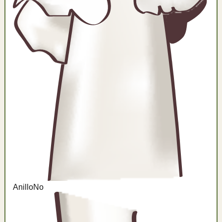
Anillo
No