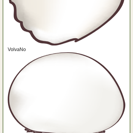
Volva
No