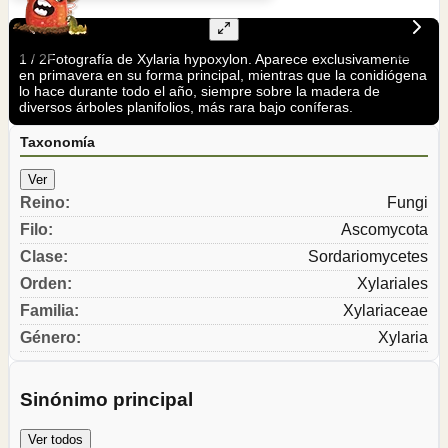
1
/
2
Fotografía de Xylaria hypoxylon. Aparece exclusivamente
en primavera en su forma principal, mientras que la conidiógena
lo hace durante todo el año, siempre sobre la madera de
diversos árboles planifolios, más rara bajo coníferas.
Taxonomía
Ver
Reino
:
Fungi
Filo
:
Ascomycota
Clase
:
Sordariomycetes
Orden
:
Xylariales
Familia
:
Xylariaceae
Género
:
Xylaria
Sinónimo principal
Ver todos