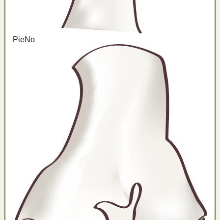
Pie
No