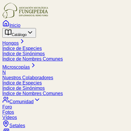
Inicio
Catálogo
Hongos
Índice de Especies
Índice de Sinónimos
Índice de Nombres Comunes
Microscopías
N
Nuestros Colaboradores
Índice de Especies
Índice de Sinónimos
Índice de Nombres Comunes
Comunidad
Foro
Fotos
Vídeos
Setales