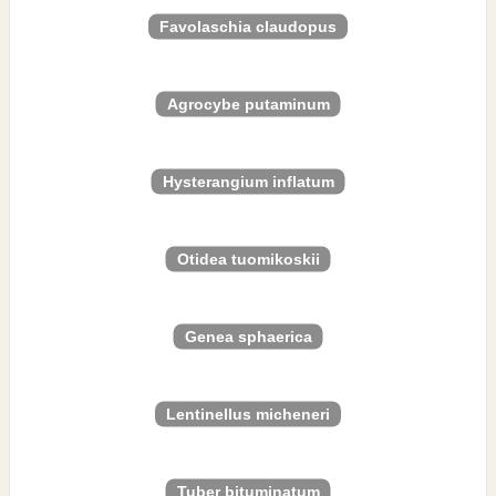
Favolaschia claudopus
Agrocybe putaminum
Hysterangium inflatum
Otidea tuomikoskii
Genea sphaerica
Lentinellus micheneri
Tuber bituminatum