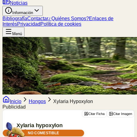
Noticias
Información
Bibliografía
Contactar
¿Quiénes Somos?
Enlaces de
Interés
Privacidad
Política de cookies
Menú
Inicio
Hongos
Xylaria Hypoxylon
Publicidad
Citar Ficha
Citar Imagen
Xylaria
hypoxylon
(L.) Grev.
NO COMESTIBLE