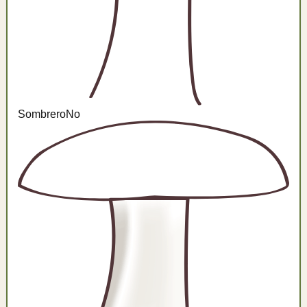
Sombrero
No