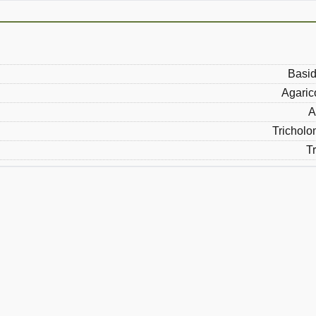
Basid
Agaric
A
Trichol
T