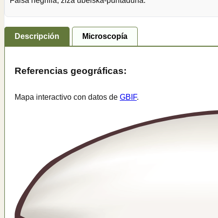
Falsa negrilla, ziza ubelska-puntaduna.
Descripción
Microscopía
Referencias geográficas:
Mapa interactivo con datos de
GBIF
.