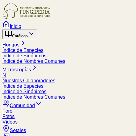
Inicio
Catálogo
Hongos
Índice de Especies
Índice de Sinónimos
Índice de Nombres Comunes
Microscopías
N
Nuestros Colaboradores
Índice de Especies
Índice de Sinónimos
Índice de Nombres Comunes
Comunidad
Foro
Fotos
Vídeos
Setales