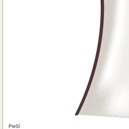
Pie
Sí