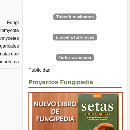
Tuber bituminatum
Fungi
iomycota
Encoelia furfuracea
omycetes
garicales
omataceae
Terfezia arenaria
richoloma
Publicidad
Proyectos Fungipedia