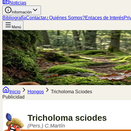
Noticias
Información
Bibliografía
Contactar
¿Quiénes Somos?
Enlaces de Interés
Pri
Menú
Inicio
Hongos
Tricholoma Sciodes
Publicidad
Tricholoma
sciodes
(Pers.) C.Martín