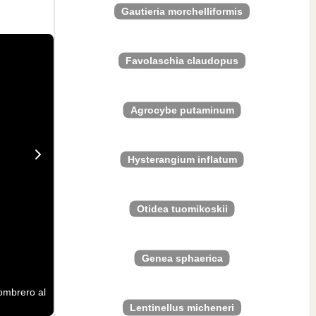
Gautieria morchelliformis
Favolaschia claudopus
Agrocybe putaminum
Hysterangium inflatum
Otidea tuomikoskii
Genea sphaerica
ombrero al
Lentinellus micheneri