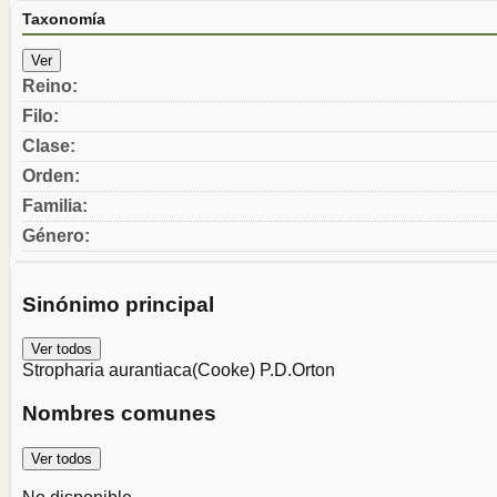
Taxonomía
Ver
Reino
:
Filo
:
Clase
:
Orden
:
Familia
:
Género
:
Sinónimo principal
Ver todos
Stropharia aurantiaca
(Cooke) P.D.Orton
Nombres comunes
Ver todos