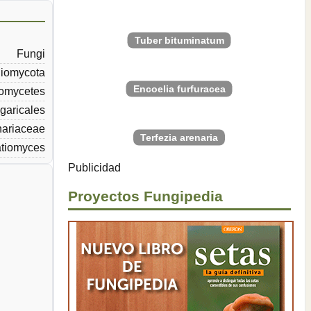
Tuber bituminatum
Fungi
iomycota
Encoelia furfuracea
omycetes
garicales
hariaceae
Terfezia arenaria
atiomyces
Publicidad
Proyectos Fungipedia