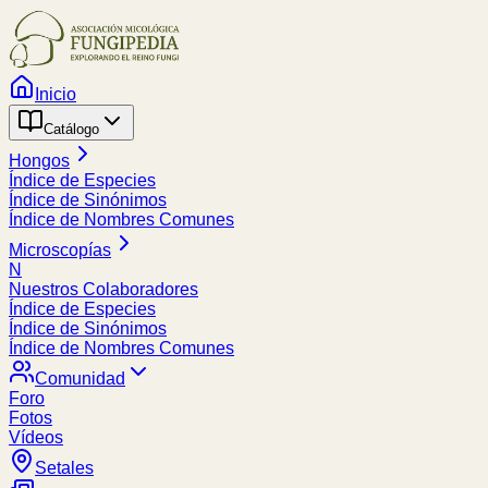
Inicio
Catálogo
Hongos
Índice de Especies
Índice de Sinónimos
Índice de Nombres Comunes
Microscopías
N
Nuestros Colaboradores
Índice de Especies
Índice de Sinónimos
Índice de Nombres Comunes
Comunidad
Foro
Fotos
Vídeos
Setales