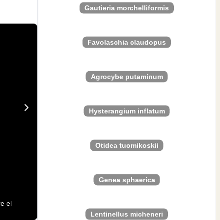
Gautieria morchelliformis
Favolaschia claudopus
Agrocybe putaminum
Hysterangium inflatum
Otidea tuomikoskii
Genea sphaerica
e el
Lentinellus micheneri