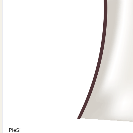
Pie
Sí