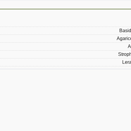
Basid
Agaric
A
Strop
Ler