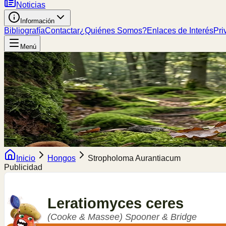
Noticias
Información
Bibliografía
Contactar
¿Quiénes Somos?
Enlaces de Interés
Pri
Menú
Inicio
Hongos
Stropholoma Aurantiacum
Publicidad
Leratiomyces
ceres
(Cooke & Massee) Spooner & Bridge