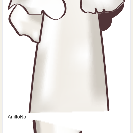
Anillo
No