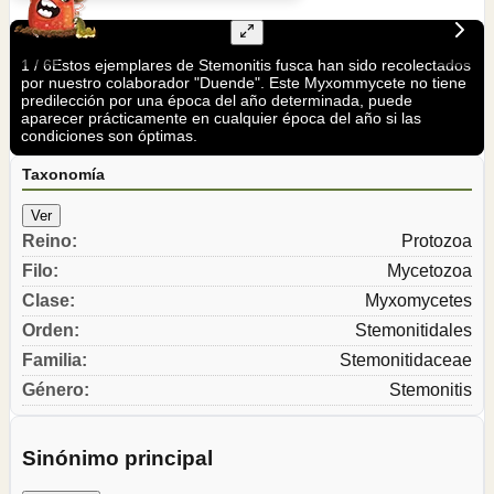
1
/
6
Estos ejemplares de Stemonitis fusca han sido recolectados
por nuestro colaborador "Duende". Este Myxommycete no tiene
predilección por una época del año determinada, puede
aparecer prácticamente en cualquier época del año si las
condiciones son óptimas.
Taxonomía
Ver
Reino
:
Protozoa
Filo
:
Mycetozoa
Clase
:
Myxomycetes
Orden
:
Stemonitidales
Familia
:
Stemonitidaceae
Género
:
Stemonitis
Sinónimo principal