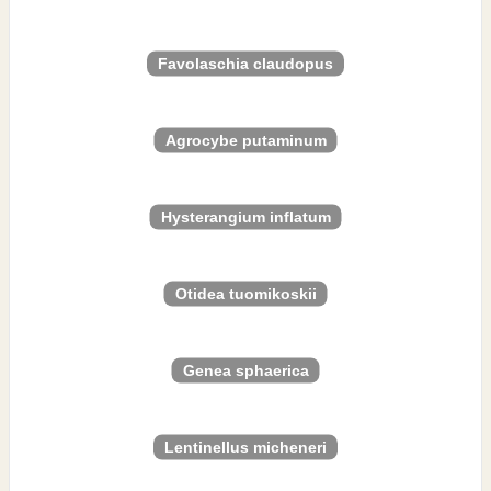
Favolaschia claudopus
Agrocybe putaminum
Hysterangium inflatum
Otidea tuomikoskii
Genea sphaerica
Lentinellus micheneri