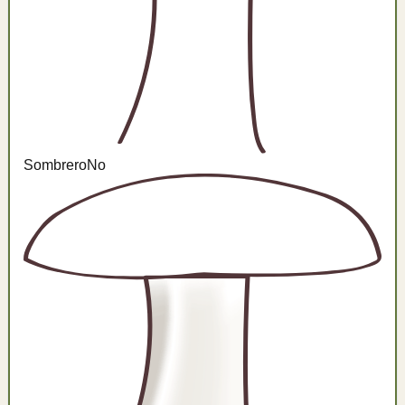
Sombrero
No