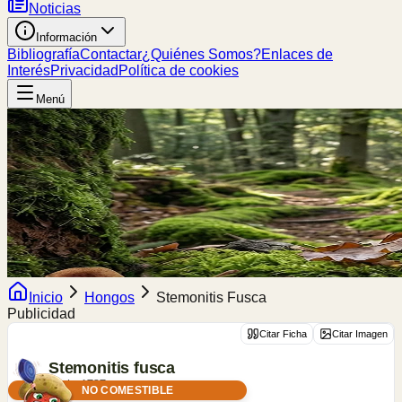
Noticias
Información
Bibliografía
Contactar
¿Quiénes Somos?
Enlaces de
Interés
Privacidad
Política de cookies
Menú
Inicio
Hongos
Stemonitis Fusca
Publicidad
Citar Ficha
Citar Imagen
Stemonitis
fusca
Roth, 1787
NO COMESTIBLE