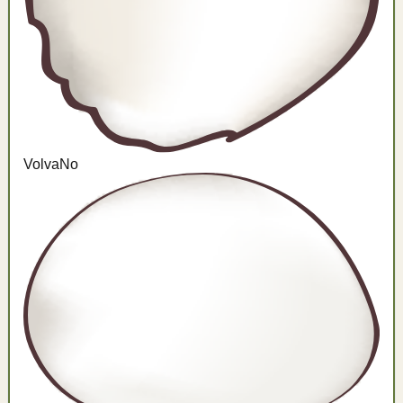
Volva
No