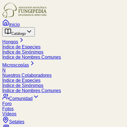
Inicio
Catálogo
Hongos
Índice de Especies
Índice de Sinónimos
Índice de Nombres Comunes
Microscopías
N
Nuestros Colaboradores
Índice de Especies
Índice de Sinónimos
Índice de Nombres Comunes
Comunidad
Foro
Fotos
Vídeos
Setales