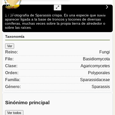
1
/
3
Fotografía de Sparassis crispa. Es una especie que suele
aparecer ligada a la base de troncos y tocones de diversas
coníferas, muchas veces sobre la propia tierra de alrededor o
sobre las raíces.
Taxonomía
Ver
Reino
:
Fungi
Filo
:
Basidiomycota
Clase
:
Agaricomycetes
Orden
:
Polyporales
Familia
:
Sparassidaceae
Género
:
Sparassis
Sinónimo principal
Ver todos