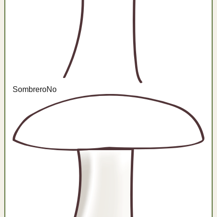
Sombrero
No