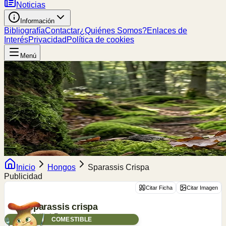
Noticias
Información
Bibliografía
Contactar
¿Quiénes Somos?
Enlaces de
Interés
Privacidad
Política de cookies
Menú
Inicio
Hongos
Sparassis Crispa
Publicidad
Citar Ficha
Citar Imagen
Sparassis
crispa
(Wulfen) Fr.
COMESTIBLE