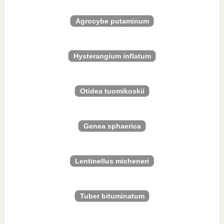
Agrocybe putaminum
Hysterangium inflatum
Otidea tuomikoskii
Genea sphaerica
Lentinellus micheneri
Tuber bituminatum