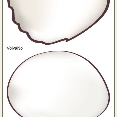
Volva
No