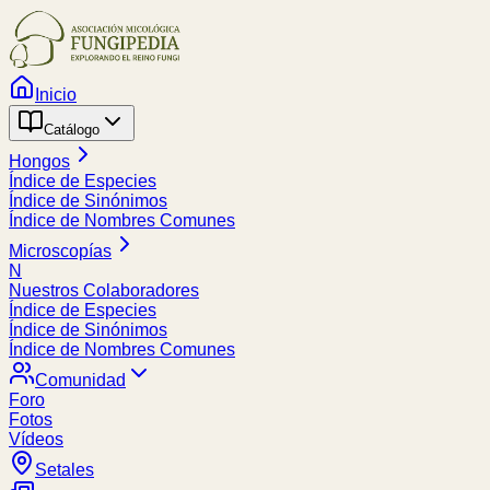
Inicio
Catálogo
Hongos
Índice de Especies
Índice de Sinónimos
Índice de Nombres Comunes
Microscopías
N
Nuestros Colaboradores
Índice de Especies
Índice de Sinónimos
Índice de Nombres Comunes
Comunidad
Foro
Fotos
Vídeos
Setales