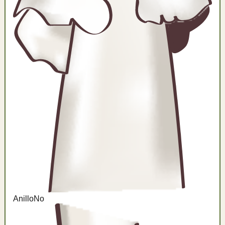
Anillo
No