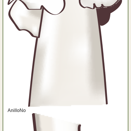
Anillo
No