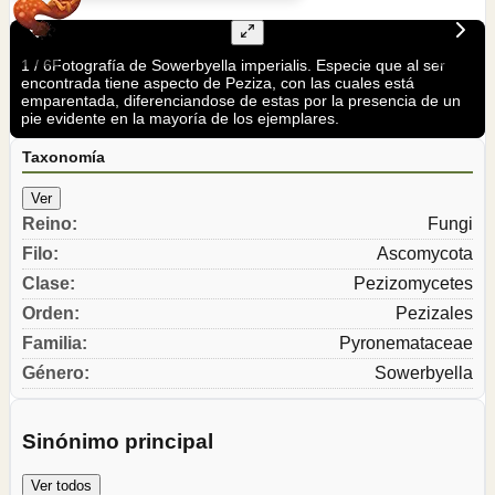
1
/
6
Fotografía de Sowerbyella imperialis. Especie que al ser
encontrada tiene aspecto de Peziza, con las cuales está
emparentada, diferenciandose de estas por la presencia de un
pie evidente en la mayoría de los ejemplares.
Taxonomía
Ver
Reino
:
Fungi
Filo
:
Ascomycota
Clase
:
Pezizomycetes
Orden
:
Pezizales
Familia
:
Pyronemataceae
Género
:
Sowerbyella
Sinónimo principal
Ver todos