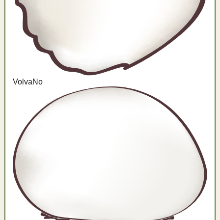
Volva
No