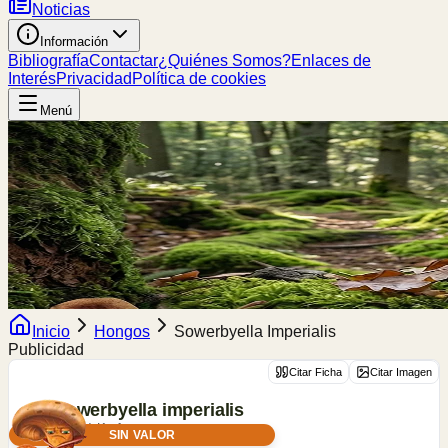
Noticias
Información
Bibliografía
Contactar
¿Quiénes Somos?
Enlaces de
Interés
Privacidad
Política de cookies
Menú
Inicio
Hongos
Sowerbyella Imperialis
Publicidad
Citar Ficha
Citar Imagen
Sowerbyella
imperialis
(Peck) Korf
SIN VALOR