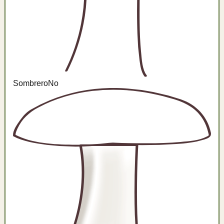
Sombrero
No