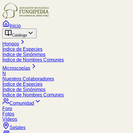
Inicio
Catálogo
Hongos
Índice de Especies
Índice de Sinónimos
Índice de Nombres Comunes
Microscopías
N
Nuestros Colaboradores
Índice de Especies
Índice de Sinónimos
Índice de Nombres Comunes
Comunidad
Foro
Fotos
Vídeos
Setales