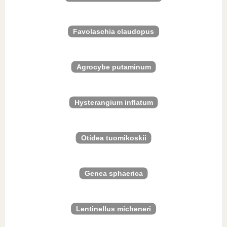
Favolaschia claudopus
Agrocybe putaminum
Hysterangium inflatum
Otidea tuomikoskii
Genea sphaerica
Lentinellus micheneri