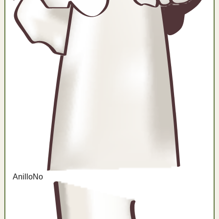
Anillo
No