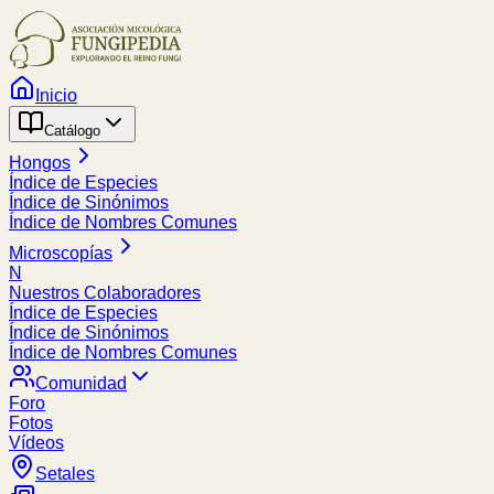
Inicio
Catálogo
Hongos
Índice de Especies
Índice de Sinónimos
Índice de Nombres Comunes
Microscopías
N
Nuestros Colaboradores
Índice de Especies
Índice de Sinónimos
Índice de Nombres Comunes
Comunidad
Foro
Fotos
Vídeos
Setales