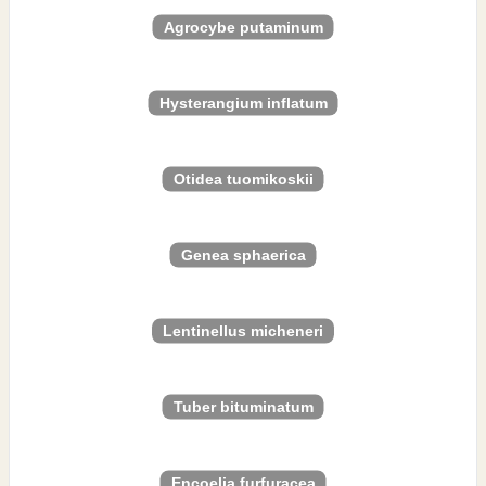
Agrocybe putaminum
Hysterangium inflatum
Otidea tuomikoskii
Genea sphaerica
Lentinellus micheneri
Tuber bituminatum
Encoelia furfuracea