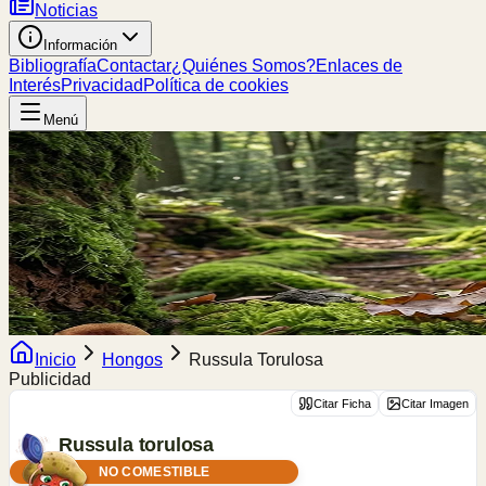
Noticias
Información
Bibliografía
Contactar
¿Quiénes Somos?
Enlaces de
Interés
Privacidad
Política de cookies
Menú
Inicio
Hongos
Russula Torulosa
Publicidad
Citar Ficha
Citar Imagen
Russula
torulosa
Bres.
NO COMESTIBLE