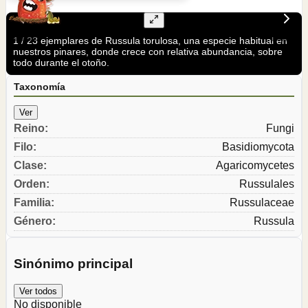
1
/
2
3 ejemplares de Russula torulosa, una especie habitual en
nuestros pinares, donde crece con relativa abundancia, sobre
todo durante el otoño.
Taxonomía
Ver
Reino
:
Fungi
Filo
:
Basidiomycota
Clase
:
Agaricomycetes
Orden
:
Russulales
Familia
:
Russulaceae
Género
:
Russula
Sinónimo principal
Ver todos
No disponible