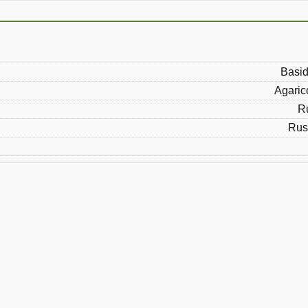
Basid
Agaric
R
Rus