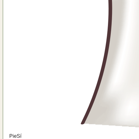
Pie
Sí