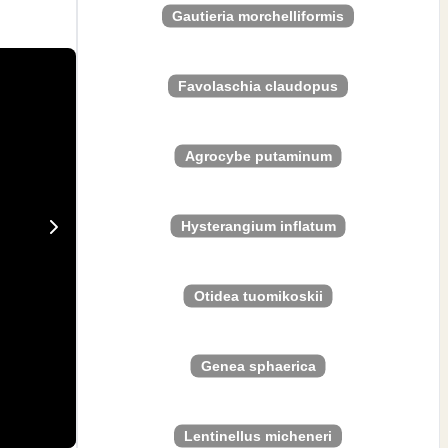
Gautieria morchelliformis
Favolaschia claudopus
Agrocybe putaminum
Hysterangium inflatum
Otidea tuomikoskii
Genea sphaerica
Lentinellus micheneri