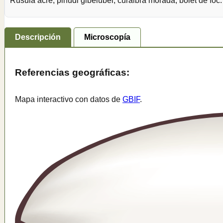
Rusula acre, pinudi gibelubel, curalbra morada, bolet de foc.
Descripción
Microscopía
Referencias geográficas:
Mapa interactivo con datos de
GBIF
.