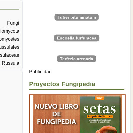
Tuber bituminatum
Fungi
iomycota
Encoelia furfuracea
omycetes
ussulales
sulaceae
Terfezia arenaria
Russula
Publicidad
Proyectos Fungipedia