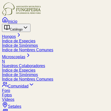
Inicio
Catálogo
Hongos
Índice de Especies
Índice de Sinónimos
Índice de Nombres Comunes
Microscopías
N
Nuestros Colaboradores
Índice de Especies
Índice de Sinónimos
Índice de Nombres Comunes
Comunidad
Foro
Fotos
Vídeos
Setales