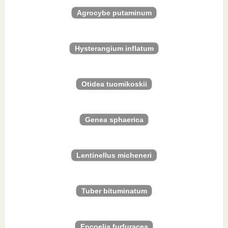
Agrocybe putaminum
Hysterangium inflatum
Otidea tuomikoskii
Genea sphaerica
Lentinellus micheneri
Tuber bituminatum
Encoelia furfuracea