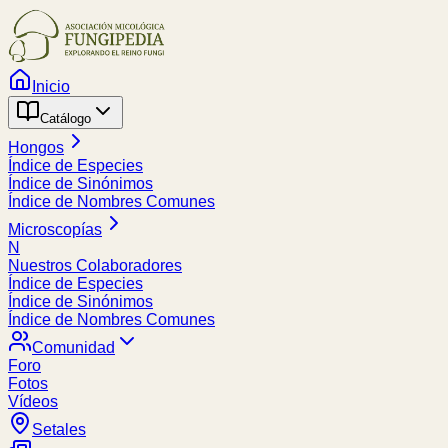
Inicio
Catálogo
Hongos
Índice de Especies
Índice de Sinónimos
Índice de Nombres Comunes
Microscopías
N
Nuestros Colaboradores
Índice de Especies
Índice de Sinónimos
Índice de Nombres Comunes
Comunidad
Foro
Fotos
Vídeos
Setales