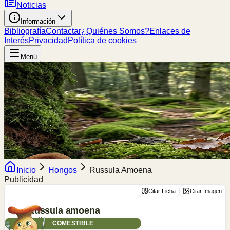
Noticias
Información
Bibliografía
Contactar
¿Quiénes Somos?
Enlaces de
Interés
Privacidad
Política de cookies
Menú
Inicio
Hongos
Russula Amoena
Publicidad
Citar Ficha
Citar Imagen
Russula
amoena
Quél.
COMESTIBLE