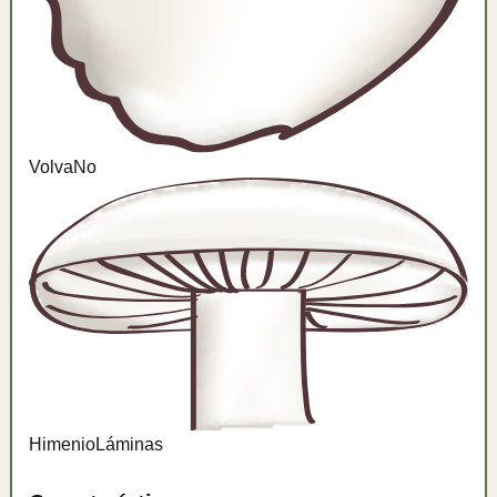
Volva
No
Himenio
Láminas