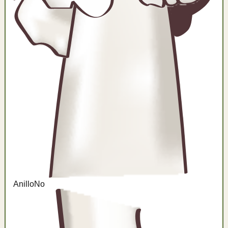
Anillo
No