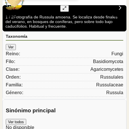
1
/
2
Fotografía de Russula amoena. Se localiza desde finales
del verano, en bosques de coníferas, pero sobre todo bajo
caducifolios. Habitual y frecuente.
Taxonomía
Ver
Reino
:
Fungi
Filo
:
Basidiomycota
Clase
:
Agaricomycetes
Orden
:
Russulales
Familia
:
Russulaceae
Género
:
Russula
Sinónimo principal
Ver todos
No disponible