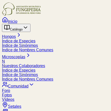
Inicio
Catálogo
Hongos
Índice de Especies
Índice de Sinónimos
Índice de Nombres Comunes
Microscopías
N
Nuestros Colaboradores
Índice de Especies
Índice de Sinónimos
Índice de Nombres Comunes
Comunidad
Foro
Fotos
Vídeos
Setales