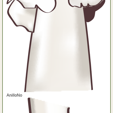
Anillo
No