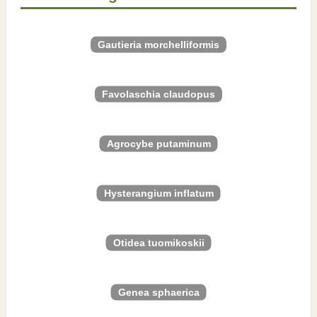
Gautieria morchelliformis
Favolaschia claudopus
Agrocybe putaminum
Hysterangium inflatum
Otidea tuomikoskii
Genea sphaerica