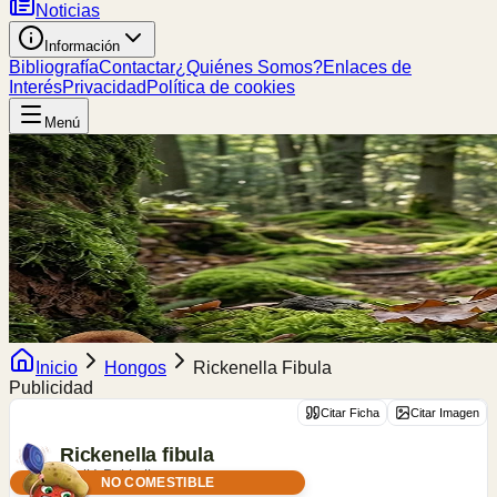
Noticias
Información
Bibliografía
Contactar
¿Quiénes Somos?
Enlaces de
Interés
Privacidad
Política de cookies
Menú
Inicio
Hongos
Rickenella Fibula
Publicidad
Citar Ficha
Citar Imagen
Rickenella
fibula
(Bull.) Raithelh.
NO COMESTIBLE