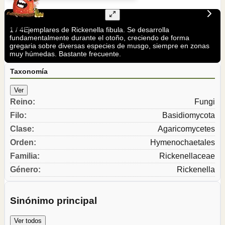
1
/
4
Ejemplares de Rickenella fibula. Se desarrolla
fundamentalmente durante el otoño, creciendo de forma
gregaria sobre diversas especies de musgo, siempre en zonas
muy húmedas. Bastante frecuente.
Taxonomía
Ver
Reino
:
Fungi
Filo
:
Basidiomycota
Clase
:
Agaricomycetes
Orden
:
Hymenochaetales
Familia
:
Rickenellaceae
Género
:
Rickenella
Sinónimo principal
Ver todos