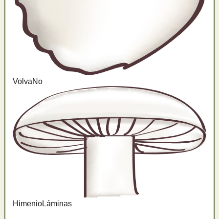
Volva
No
Himenio
Láminas