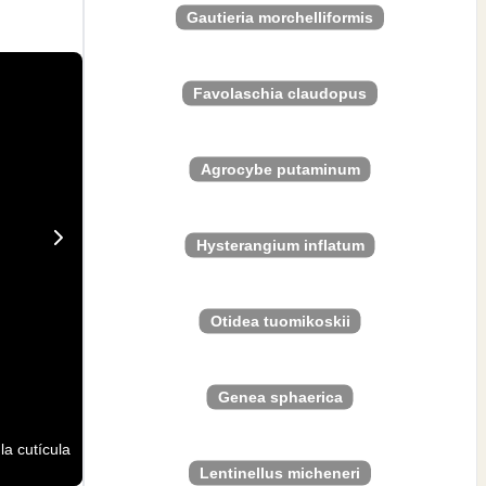
Gautieria morchelliformis
Favolaschia claudopus
Agrocybe putaminum
Hysterangium inflatum
Otidea tuomikoskii
Genea sphaerica
a cutícula
Lentinellus micheneri