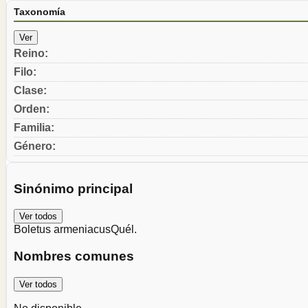
Taxonomía
Ver
Reino
:
Filo
:
Clase
:
Orden
:
Familia
:
Género
:
Sinónimo principal
Ver todos
Boletus armeniacus
Quél.
Nombres comunes
Ver todos