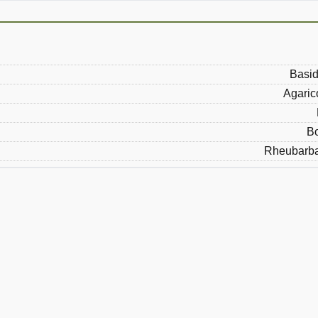
Basid
Agaric
Bo
Rheubarba