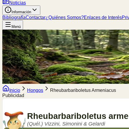
Noticias
Información
Bibliografía
Contactar
¿Quiénes Somos?
Enlaces de Interés
Pri
Menú
Inicio
Hongos
Rheubarbariboletus Armeniacus
Publicidad
Rheubarbariboletus
arme
(Quél.) Vizzini, Simonini & Gelardi