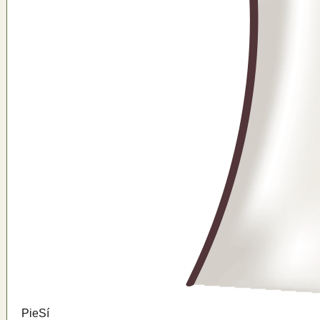
Pie
Sí