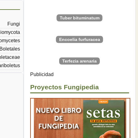
Tuber bituminatum
Fungi
iomycota
Encoelia furfuracea
omycetes
Boletales
letaceae
Terfezia arenaria
riboletus
Publicidad
Proyectos Fungipedia