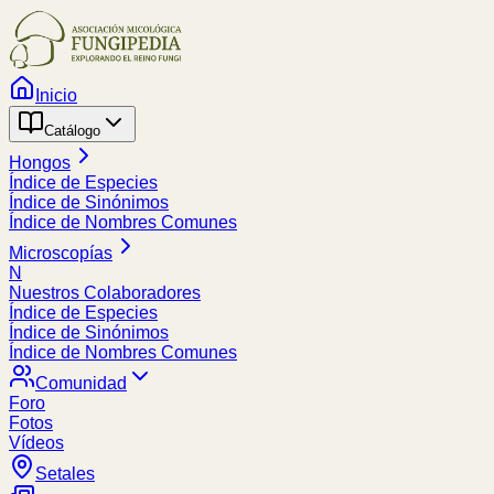
Inicio
Catálogo
Hongos
Índice de Especies
Índice de Sinónimos
Índice de Nombres Comunes
Microscopías
N
Nuestros Colaboradores
Índice de Especies
Índice de Sinónimos
Índice de Nombres Comunes
Comunidad
Foro
Fotos
Vídeos
Setales