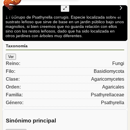
1
/
6
Grupo de Psathyrella corrugis. Especie localizada sobre el
sustrato leñoso que sirve de base en un jardin público bajo unos
magnolios, si bien creemos que no guarda relación con ellos
sino con los restos leñosos, dado que ha sido localizada en
otros jardines con árboles muy diferentes.
Taxonomía
Ver
Reino
:
Fungi
Filo
:
Basidiomycota
Clase
:
Agaricomycetes
Orden
:
Agaricales
Familia
:
Psathyrellaceae
Género
:
Psathyrella
Sinónimo principal