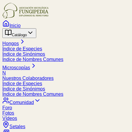
Inicio
Catálogo
Hongos
Índice de Especies
Índice de Sinónimos
Índice de Nombres Comunes
Microscopías
N
Nuestros Colaboradores
Índice de Especies
Índice de Sinónimos
Índice de Nombres Comunes
Comunidad
Foro
Fotos
Vídeos
Setales