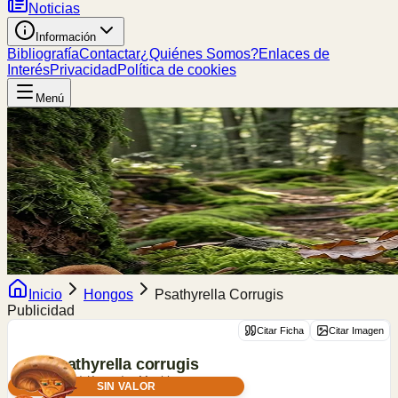
Noticias
Información
Bibliografía
Contactar
¿Quiénes Somos?
Enlaces de
Interés
Privacidad
Política de cookies
Menú
Inicio
Hongos
Psathyrella Corrugis
Publicidad
Citar Ficha
Citar Imagen
Psathyrella
corrugis
(Pers.) Konrad & Maubl.
SIN VALOR