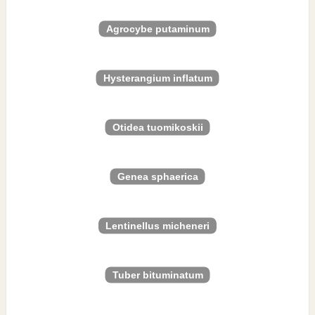
Agrocybe putaminum
Hysterangium inflatum
Otidea tuomikoskii
Genea sphaerica
Lentinellus micheneri
Tuber bituminatum