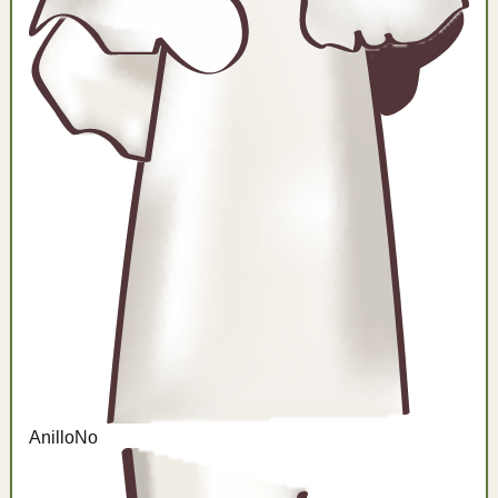
Anillo
No