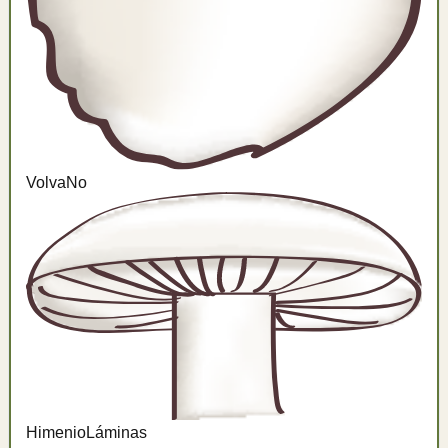
Volva
No
Himenio
Láminas