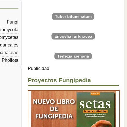
Tuber bituminatum
Fungi
iomycota
Encoelia furfuracea
omycetes
garicales
hariaceae
Terfezia arenaria
Pholiota
Publicidad
Proyectos Fungipedia