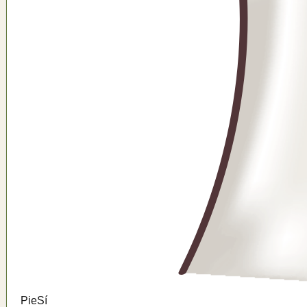
Pie
Sí