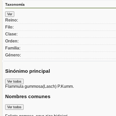
Taxonomía
Ver
Reino
:
Filo
:
Clase
:
Orden
:
Familia
:
Género
:
Sinónimo principal
Ver todos
Flammula gummosa
(Lasch) P.Kumm.
Nombres comunes
Ver todos