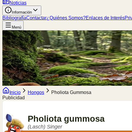
Noticias
Información
Bibliografía
Contactar
¿Quiénes Somos?
Enlaces de Interés
Pri
Menú
Inicio
Hongos
Pholiota Gummosa
Publicidad
Pholiota
gummosa
(Lasch) Singer