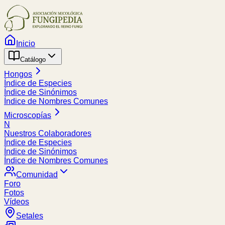
Inicio
Catálogo
Hongos
Índice de Especies
Índice de Sinónimos
Índice de Nombres Comunes
Microscopías
N
Nuestros Colaboradores
Índice de Especies
Índice de Sinónimos
Índice de Nombres Comunes
Comunidad
Foro
Fotos
Vídeos
Setales