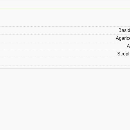
Basid
Agaric
A
Strop