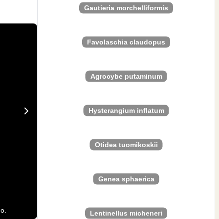
Gautieria morchelliformis
Favolaschia claudopus
Agrocybe putaminum
Hysterangium inflatum
Otidea tuomikoskii
Genea sphaerica
o.
Lentinellus micheneri