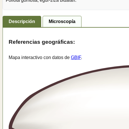
Foliota gomosa, egur-ziza bidaiari.
Descripción
Microscopía
Referencias geográficas:
Mapa interactivo con datos de
GBIF
.