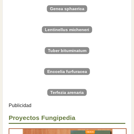
Genea sphaerica
Lentinellus micheneri
Tuber bituminatum
Encoelia furfuracea
Terfezia arenaria
Publicidad
Proyectos Fungipedia