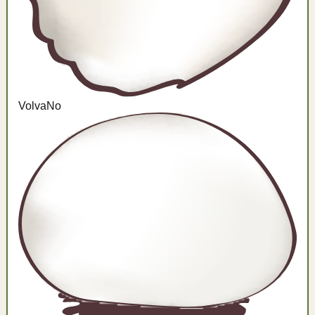
Volva
No