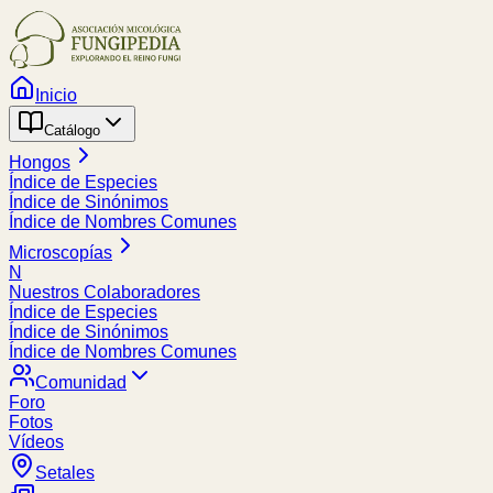
Inicio
Catálogo
Hongos
Índice de Especies
Índice de Sinónimos
Índice de Nombres Comunes
Microscopías
N
Nuestros Colaboradores
Índice de Especies
Índice de Sinónimos
Índice de Nombres Comunes
Comunidad
Foro
Fotos
Vídeos
Setales