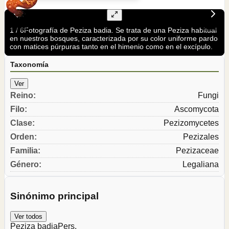
1
/
6
Fotografía de Peziza badia. Se trata de una Peziza habitual
en nuestros bosques, caracterizada por su color uniforme pardo
con matices púrpuras tanto en el himenio como en el excípulo.
Taxonomía
Ver
Reino
:
Fungi
Filo
:
Ascomycota
Clase
:
Pezizomycetes
Orden
:
Pezizales
Familia
:
Pezizaceae
Género
:
Legaliana
Sinónimo principal
Ver todos
Peziza badia
Pers.