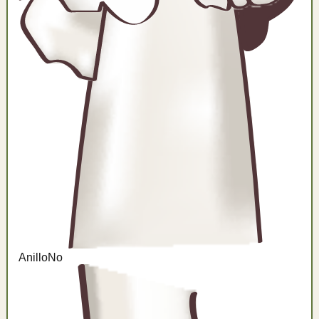
Anillo
No