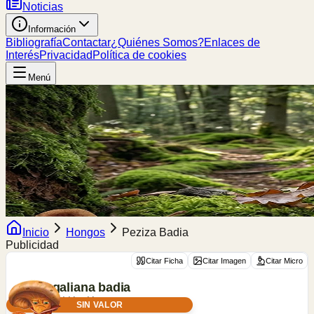
Noticias
Información
Bibliografía
Contactar
¿Quiénes Somos?
Enlaces de
Interés
Privacidad
Política de cookies
Menú
Inicio
Hongos
Peziza Badia
Publicidad
Citar Ficha
Citar Imagen
Citar Micro
Legaliana
badia
(Pers.) Van Vooren
SIN VALOR