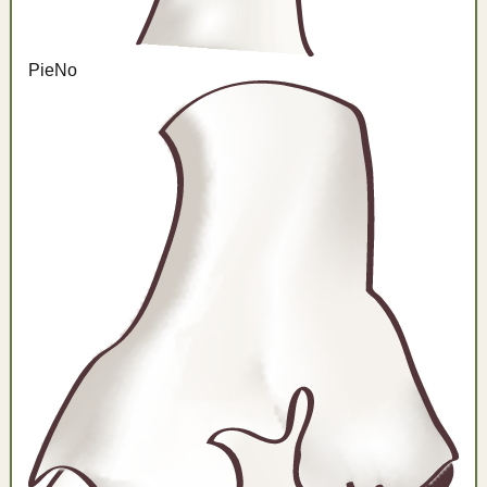
Pie
No