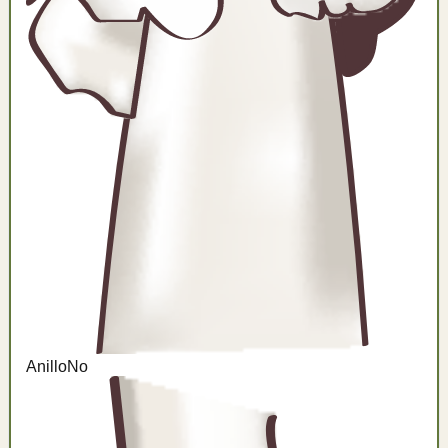
Anillo
No