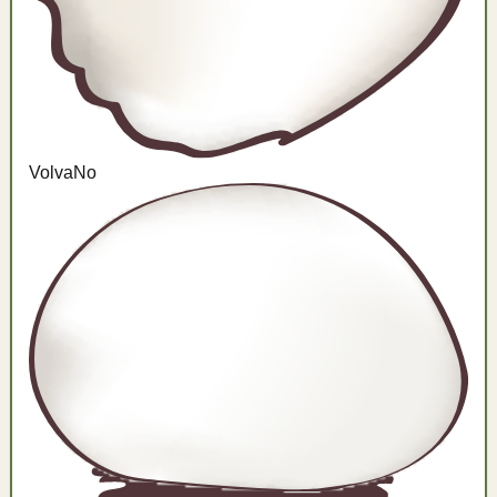
Volva
No