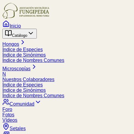
Inicio
Catálogo
Hongos
Índice de Especies
Índice de Sinónimos
Índice de Nombres Comunes
Microscopías
N
Nuestros Colaboradores
Índice de Especies
Índice de Sinónimos
Índice de Nombres Comunes
Comunidad
Foro
Fotos
Vídeos
Setales