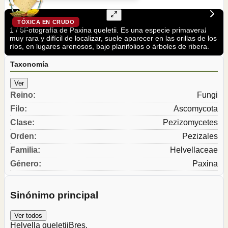
TÓXICA EN CRUDO
1
/
5
Fotografía de Paxina queletii. Es una especie primaveral
muy rara y difícil de localizar, suele aparecer en las orillas de los
ríos, en lugares arenosos, bajo planifolios o árboles de ribera.
Taxonomía
Ver
Reino
:
Fungi
Filo
:
Ascomycota
Clase
:
Pezizomycetes
Orden
:
Pezizales
Familia
:
Helvellaceae
Género
:
Paxina
Sinónimo principal
Ver todos
Helvella queletii
Bres.