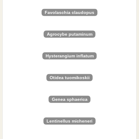
Favolaschia claudopus
Agrocybe putaminum
Hysterangium inflatum
Otidea tuomikoskii
Genea sphaerica
Lentinellus micheneri