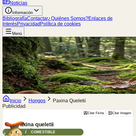
Noticias
Información
Bibliografía
Contactar
¿Quiénes Somos?
Enlaces de
Interés
Privacidad
Política de cookies
Menú
Inicio
Hongos
Paxina Queletii
Publicidad
Citar Ficha
Citar Imagen
Paxina
queletii
(Bres.) Stangl
COMESTIBLE