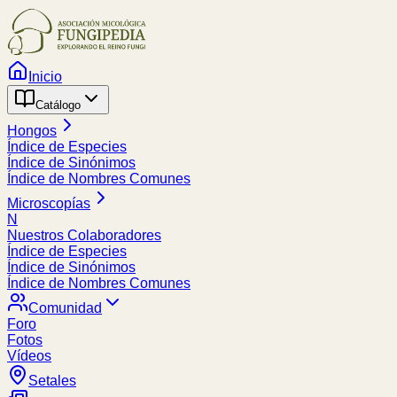
Inicio
Catálogo
Hongos
Índice de Especies
Índice de Sinónimos
Índice de Nombres Comunes
Microscopías
N
Nuestros Colaboradores
Índice de Especies
Índice de Sinónimos
Índice de Nombres Comunes
Comunidad
Foro
Fotos
Vídeos
Setales