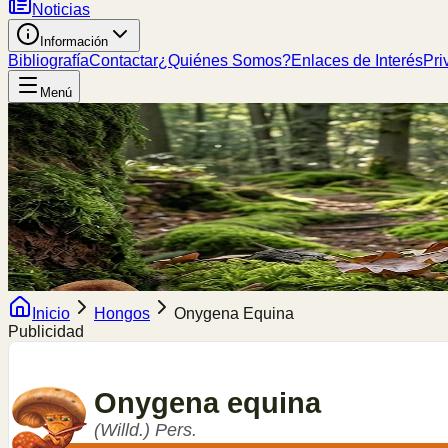
Noticias
Información
Bibliografía
Contactar
¿Quiénes Somos?
Enlaces de Interés
Pri
Menú
Inicio
Hongos
Onygena Equina
Publicidad
Onygena
equina
(Willd.) Pers.