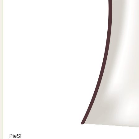
Pie
Sí