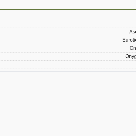
As
Eurot
On
Ony