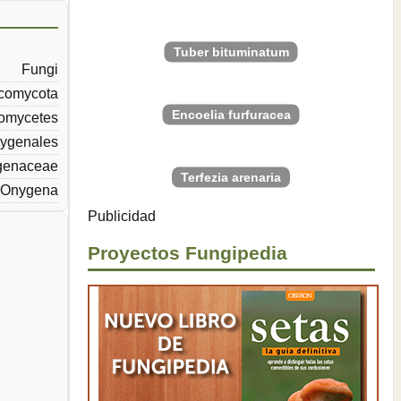
Tuber bituminatum
Fungi
comycota
Encoelia furfuracea
iomycetes
ygenales
genaceae
Terfezia arenaria
Onygena
Publicidad
Proyectos Fungipedia