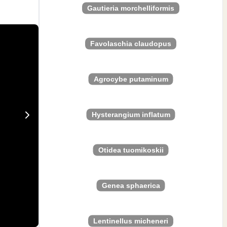
Gautieria morchelliformis
Favolaschia claudopus
Agrocybe putaminum
Hysterangium inflatum
Otidea tuomikoskii
Genea sphaerica
Lentinellus micheneri