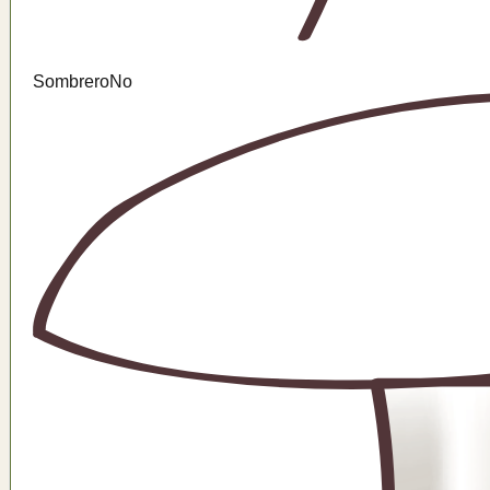
Sombrero
No