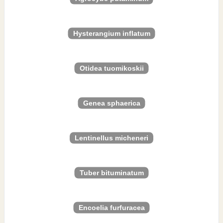
Hysterangium inflatum
Otidea tuomikoskii
Genea sphaerica
Lentinellus micheneri
Tuber bituminatum
Encoelia furfuracea