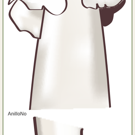
Anillo
No