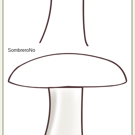
Sombrero
No