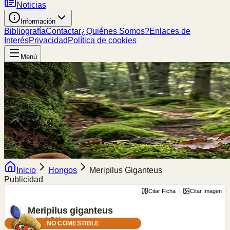
Noticias
Información
Bibliografía
Contactar
¿Quiénes Somos?
Enlaces de
Interés
Privacidad
Política de cookies
Menú
Inicio
Hongos
Meripilus Giganteus
Publicidad
Citar Ficha
Citar Imagen
Meripilus
giganteus
(Pers.) P.Karst.
NO COMESTIBLE