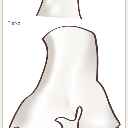
Pie
No