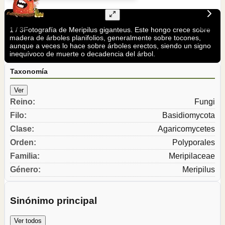
1
/
3
Fotografía de Meripilus giganteus. Este hongo crece sobre
madera de árboles planifolios, generalmente sobre tocones,
aunque a veces lo hace sobre árboles erectos, siendo un signo
inequívoco de muerte o decadencia del árbol.
Taxonomía
Ver
Reino
:
Fungi
Filo
:
Basidiomycota
Clase
:
Agaricomycetes
Orden
:
Polyporales
Familia
:
Meripilaceae
Género
:
Meripilus
Sinónimo principal
Ver todos