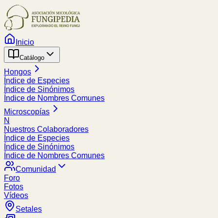
Inicio
Catálogo
Hongos
Índice de Especies
Índice de Sinónimos
Índice de Nombres Comunes
Microscopías
N
Nuestros Colaboradores
Índice de Especies
Índice de Sinónimos
Índice de Nombres Comunes
Comunidad
Foro
Fotos
Vídeos
Setales