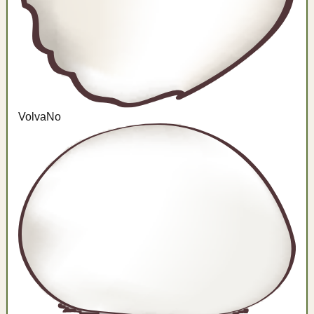
Volva
No