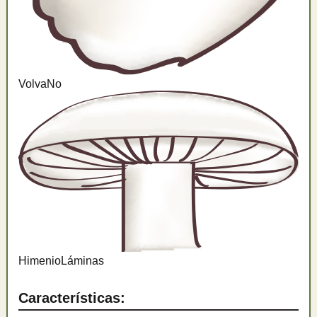
Volva
No
Himenio
Láminas
Características: