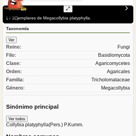
1
/
3
Ejemplares de Megacollybia platyphylla.
Taxonomía
Ver
Reino
:
Fungi
Filo
:
Basidiomycota
Clase
:
Agaricomycetes
Orden
:
Agaricales
Familia
:
Tricholomataceae
Género
:
Megacollybia
Sinónimo principal
Ver todos
Collybia platyphylla
(Pers.) P.Kumm.