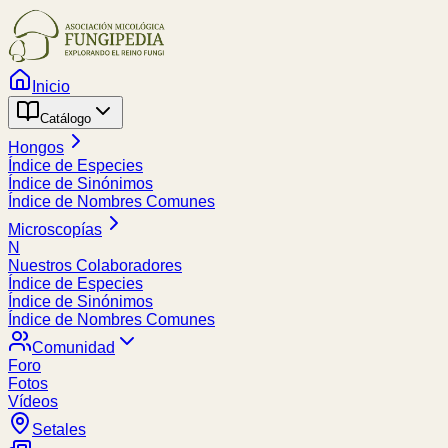
Inicio
Catálogo
Hongos
Índice de Especies
Índice de Sinónimos
Índice de Nombres Comunes
Microscopías
N
Nuestros Colaboradores
Índice de Especies
Índice de Sinónimos
Índice de Nombres Comunes
Comunidad
Foro
Fotos
Vídeos
Setales