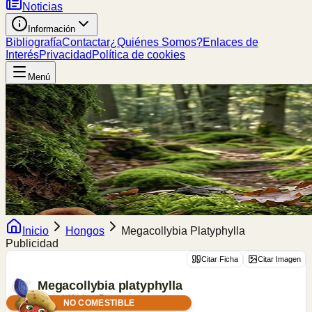
Noticias
Información
Bibliografía
Contactar
¿Quiénes Somos?
Enlaces de
Interés
Privacidad
Política de cookies
Menú
Inicio
Hongos
Megacollybia Platyphylla
Publicidad
Citar Ficha
Citar Imagen
Megacollybia
platyphylla
(Pers.) Kotl. & Pouzar
NO COMESTIBLE