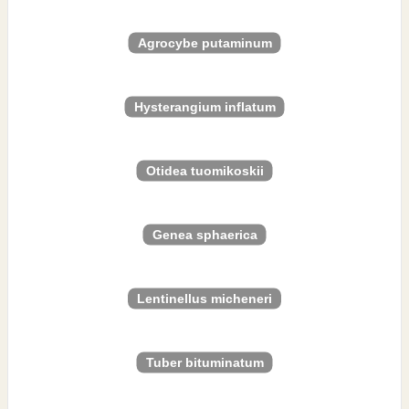
Agrocybe putaminum
Hysterangium inflatum
Otidea tuomikoskii
Genea sphaerica
Lentinellus micheneri
Tuber bituminatum