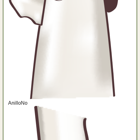
Anillo
No