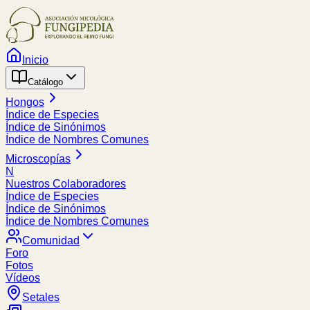
Inicio
Catálogo
Hongos
Índice de Especies
Índice de Sinónimos
Índice de Nombres Comunes
Microscopías
N
Nuestros Colaboradores
Índice de Especies
Índice de Sinónimos
Índice de Nombres Comunes
Comunidad
Foro
Fotos
Vídeos
Setales