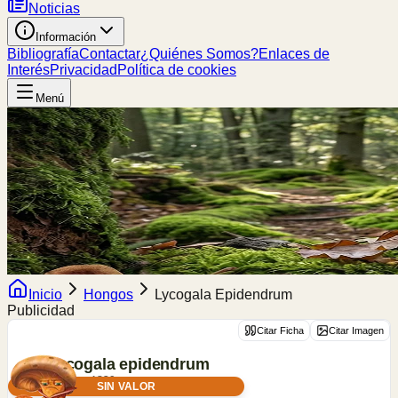
Noticias
Información
Bibliografía
Contactar
¿Quiénes Somos?
Enlaces de
Interés
Privacidad
Política de cookies
Menú
Inicio
Hongos
Lycogala Epidendrum
Publicidad
Citar Ficha
Citar Imagen
Lycogala
epidendrum
(L.) Fr., 1829
SIN VALOR