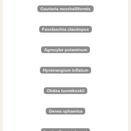
Gautieria morchelliformis
Favolaschia claudopus
Agrocybe putaminum
Hysterangium inflatum
Otidea tuomikoskii
Genea sphaerica