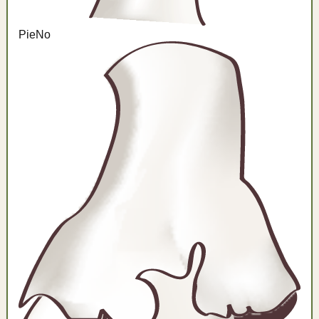
Pie
No