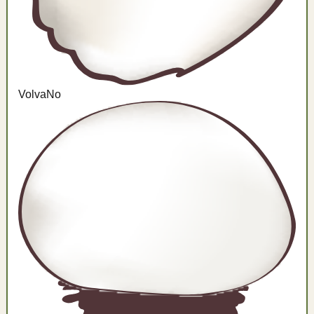
Volva
No