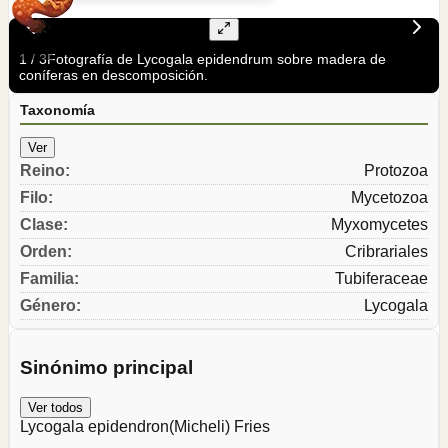
1
/
3
Fotografía de Lycogala epidendrum sobre madera de
coníferas en descomposición.
Taxonomía
Ver
Reino
:
Protozoa
Filo
:
Mycetozoa
Clase
:
Myxomycetes
Orden
:
Cribrariales
Familia
:
Tubiferaceae
Género
:
Lycogala
Sinónimo principal
Ver todos
Lycogala epidendron
(Micheli) Fries