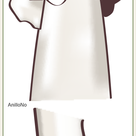
Anillo
No