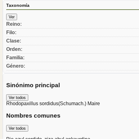
Taxonomía
Ver
Reino
:
Filo
:
Clase
:
Orden
:
Familia
:
Género
:
Sinónimo principal
Ver todos
Rhodopaxillus sordidus
(Schumach.) Maire
Nombres comunes
Ver todos