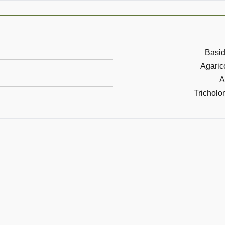
Basid
Agaric
A
Trichol