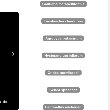
Gautieria morchelliformis
Favolaschia claudopus
Agrocybe putaminum
Hysterangium inflatum
Otidea tuomikoskii
Genea sphaerica
a, de
Lentinellus micheneri