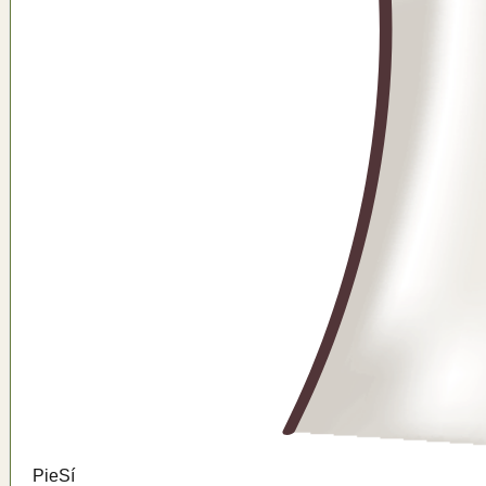
Pie
Sí