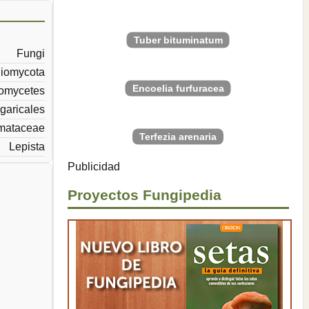
Tuber bituminatum
Fungi
iomycota
Encoelia furfuracea
omycetes
garicales
omataceae
Terfezia arenaria
Lepista
Publicidad
Proyectos Fungipedia