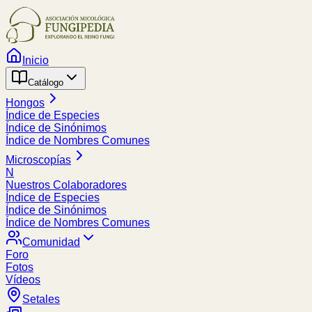
Inicio
Catálogo
Hongos
Índice de Especies
Índice de Sinónimos
Índice de Nombres Comunes
Microscopías
N
Nuestros Colaboradores
Índice de Especies
Índice de Sinónimos
Índice de Nombres Comunes
Comunidad
Foro
Fotos
Vídeos
Setales