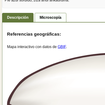
Pie azul sordido, ziza ahul ankaurdina.
Descripción
Microscopía
Referencias geográficas:
Mapa interactivo con datos de
GBIF
.