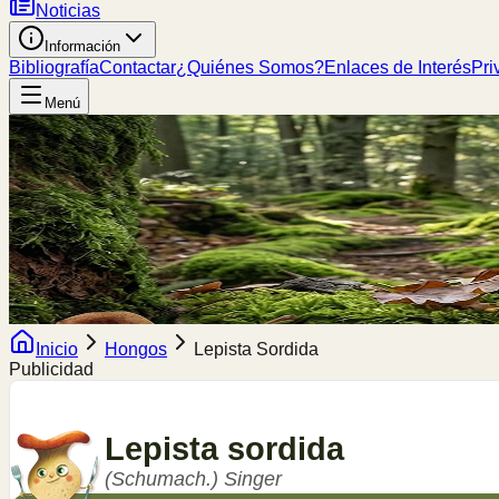
Noticias
Información
Bibliografía
Contactar
¿Quiénes Somos?
Enlaces de Interés
Pri
Menú
Inicio
Hongos
Lepista Sordida
Publicidad
Lepista
sordida
(Schumach.) Singer