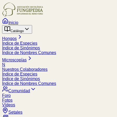
Inicio
Catálogo
Hongos
Índice de Especies
Índice de Sinónimos
Índice de Nombres Comunes
Microscopías
N
Nuestros Colaboradores
Índice de Especies
Índice de Sinónimos
Índice de Nombres Comunes
Comunidad
Foro
Fotos
Vídeos
Setales