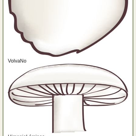
Volva
No