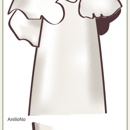
Anillo
No