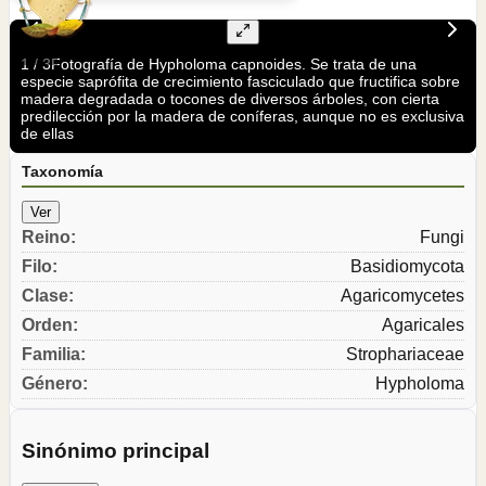
1
/
3
Fotografía de Hypholoma capnoides. Se trata de una
especie saprófita de crecimiento fasciculado que fructifica sobre
madera degradada o tocones de diversos árboles, con cierta
predilección por la madera de coníferas, aunque no es exclusiva
de ellas
Taxonomía
Ver
Reino
:
Fungi
Filo
:
Basidiomycota
Clase
:
Agaricomycetes
Orden
:
Agaricales
Familia
:
Strophariaceae
Género
:
Hypholoma
Sinónimo principal