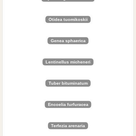
Otidea tuomikoskii
Genea sphaerica
Lentinellus micheneri
Tuber bituminatum
Encoelia furfuracea
Terfezia arenaria