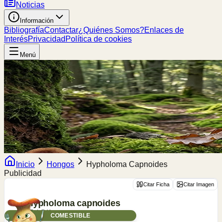
Noticias
Información
Bibliografía
Contactar
¿Quiénes Somos?
Enlaces de
Interés
Privacidad
Política de cookies
Menú
Inicio
Hongos
Hypholoma Capnoides
Publicidad
Citar Ficha
Citar Imagen
Hypholoma
capnoides
(Fr.) P.Kumm.
COMESTIBLE