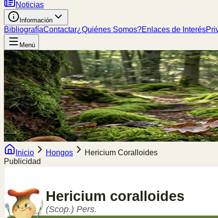
Noticias
Información
Bibliografía
Contactar
¿Quiénes Somos?
Enlaces de Interés
Pri
Menú
Inicio
Hongos
Hericium Coralloides
Publicidad
Hericium
coralloides
(Scop.) Pers.