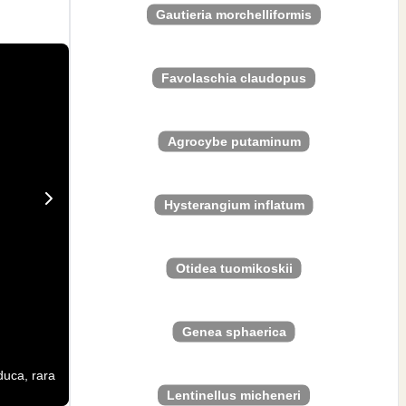
Gautieria morchelliformis
Favolaschia claudopus
Agrocybe putaminum
Hysterangium inflatum
Otidea tuomikoskii
Genea sphaerica
duca, rara
Lentinellus micheneri