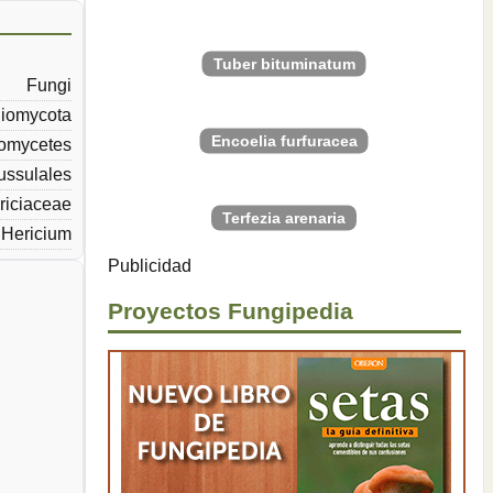
Tuber bituminatum
Fungi
iomycota
Encoelia furfuracea
omycetes
ussulales
riciaceae
Terfezia arenaria
Hericium
Publicidad
Proyectos Fungipedia