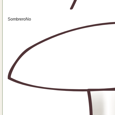
Sombrero
No