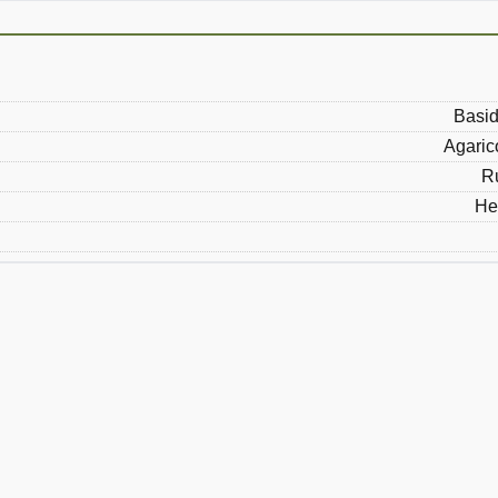
Basid
Agaric
R
He