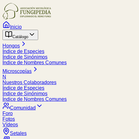
Inicio
Catálogo
Hongos
Índice de Especies
Índice de Sinónimos
Índice de Nombres Comunes
Microscopías
N
Nuestros Colaboradores
Índice de Especies
Índice de Sinónimos
Índice de Nombres Comunes
Comunidad
Foro
Fotos
Vídeos
Setales