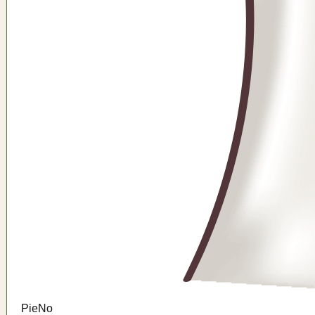
Pie
No