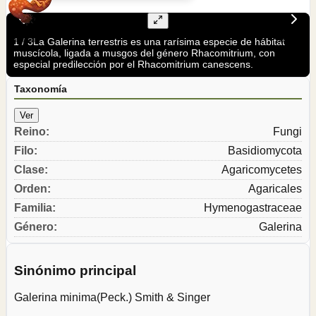
1
/
3
La Galerina terrestris es una rarísima especie de hábitat
muscícola, ligada a musgos del género Rhacomitrium, con
especial predilección por el Rhacomitrium canescens.
Taxonomía
Ver
Reino
:
Fungi
Filo
:
Basidiomycota
Clase
:
Agaricomycetes
Orden
:
Agaricales
Familia
:
Hymenogastraceae
Género
:
Galerina
Sinónimo principal
Galerina minima
(Peck.) Smith & Singer