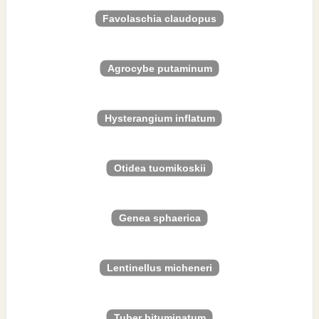
Favolaschia claudopus
Agrocybe putaminum
Hysterangium inflatum
Otidea tuomikoskii
Genea sphaerica
Lentinellus micheneri
Tuber bituminatum