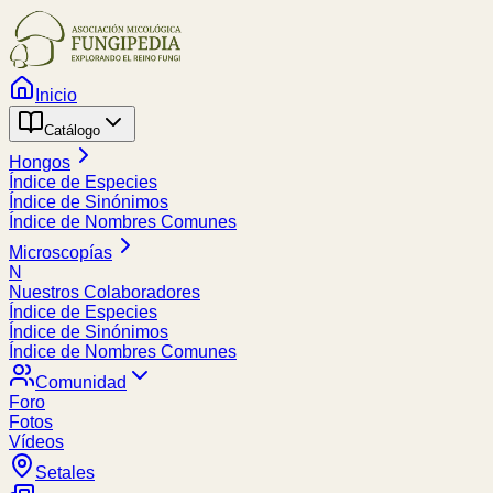
Inicio
Catálogo
Hongos
Índice de Especies
Índice de Sinónimos
Índice de Nombres Comunes
Microscopías
N
Nuestros Colaboradores
Índice de Especies
Índice de Sinónimos
Índice de Nombres Comunes
Comunidad
Foro
Fotos
Vídeos
Setales