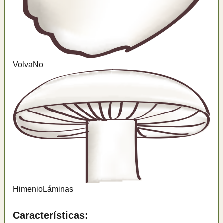
Volva
No
Himenio
Láminas
Características: