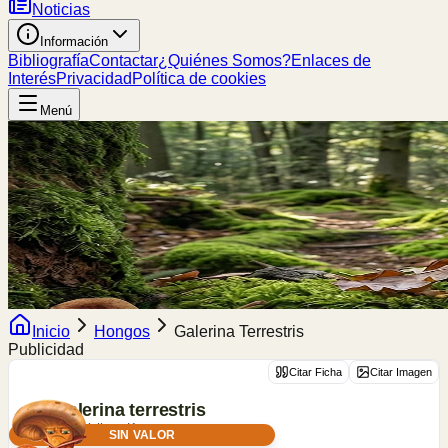
Noticias
Información
Bibliografía
Contactar
¿Quiénes Somos?
Enlaces de
Interés
Privacidad
Política de cookies
Menú
Inicio
Hongos
Galerina Terrestris
Publicidad
Citar Ficha
Citar Imagen
Galerina
terrestris
V.L.Wells & Kempton
SIN VALOR