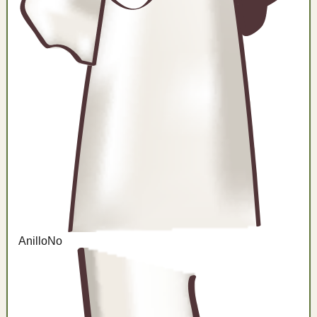
Anillo
No