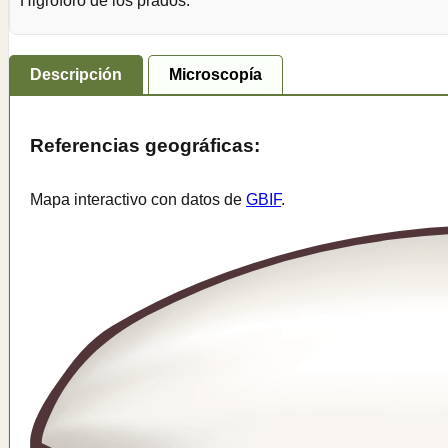
Higróforo de los prados.
Descripción
Microscopía
Referencias geográficas:
Mapa interactivo con datos de
GBIF
.