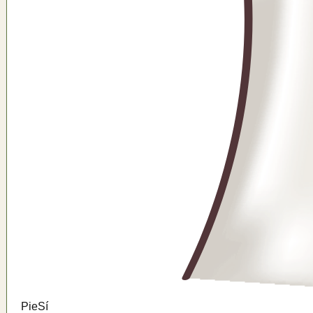
Pie
Sí