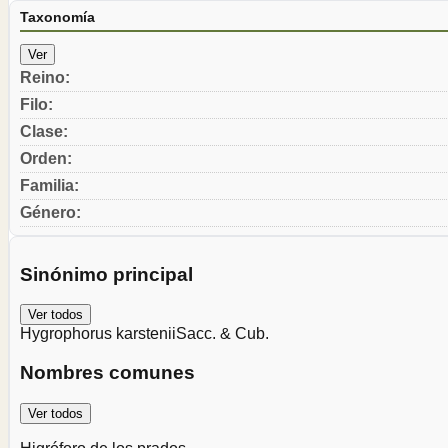
Taxonomía
Ver
Reino
:
Filo
:
Clase
:
Orden
:
Familia
:
Género
:
Sinónimo principal
Ver todos
Hygrophorus karstenii
Sacc. & Cub.
Nombres comunes
Ver todos