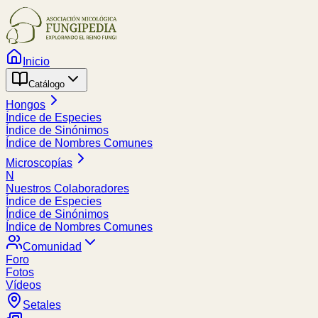
Inicio
Catálogo
Hongos
Índice de Especies
Índice de Sinónimos
Índice de Nombres Comunes
Microscopías
N
Nuestros Colaboradores
Índice de Especies
Índice de Sinónimos
Índice de Nombres Comunes
Comunidad
Foro
Fotos
Vídeos
Setales