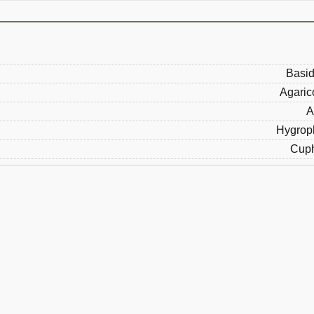
Basid
Agaric
A
Hygrop
Cuph