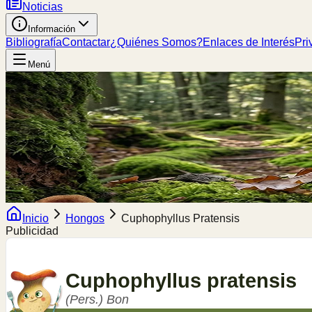
Noticias
Información
Bibliografía
Contactar
¿Quiénes Somos?
Enlaces de Interés
Pri
Menú
Inicio
Hongos
Cuphophyllus Pratensis
Publicidad
Cuphophyllus
pratensis
(Pers.) Bon