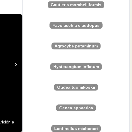
Gautieria morchelliformis
Favolaschia claudopus
Agrocybe putaminum
Hysterangium inflatum
Otidea tuomikoskii
Genea sphaerica
rición a
Lentinellus micheneri