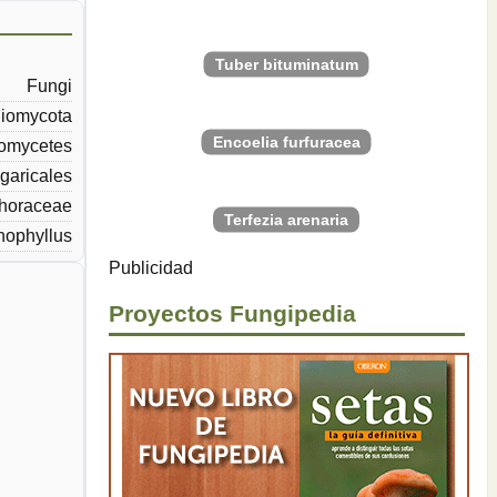
Tuber bituminatum
Fungi
iomycota
Encoelia furfuracea
omycetes
garicales
horaceae
Terfezia arenaria
ophyllus
Publicidad
Proyectos Fungipedia