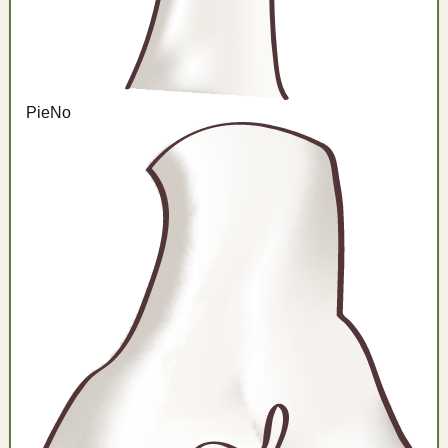
Pie
No