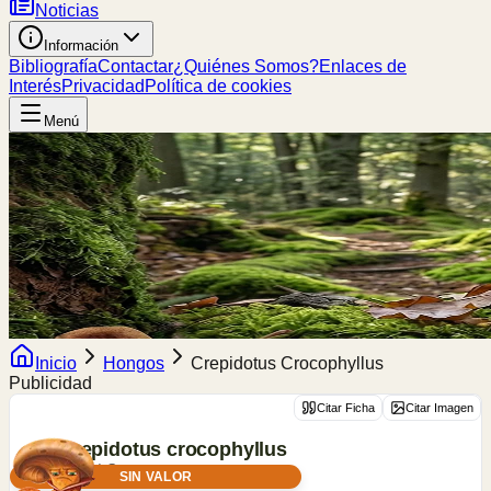
Noticias
Información
Bibliografía
Contactar
¿Quiénes Somos?
Enlaces de
Interés
Privacidad
Política de cookies
Menú
Inicio
Hongos
Crepidotus Crocophyllus
Publicidad
Citar Ficha
Citar Imagen
Crepidotus
crocophyllus
(Berk.) Sacc.
SIN VALOR