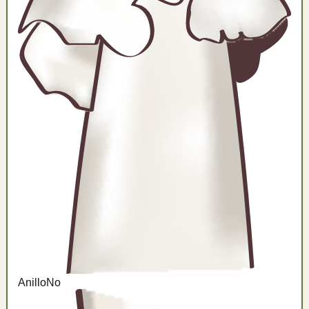
Anillo
No