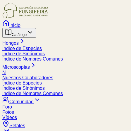
Inicio
Catálogo
Hongos
Índice de Especies
Índice de Sinónimos
Índice de Nombres Comunes
Microscopías
N
Nuestros Colaboradores
Índice de Especies
Índice de Sinónimos
Índice de Nombres Comunes
Comunidad
Foro
Fotos
Vídeos
Setales