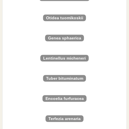
Otidea tuomikoskii
Genea sphaerica
Lentinellus micheneri
Tuber bituminatum
Encoelia furfuracea
Terfezia arenaria