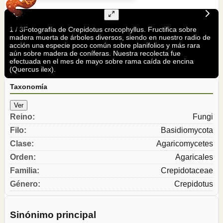
1
/
3
Fotografía de Crepidotus crocophyllus. Fructifica sobre
madera muerta de árboles diversos, siendo en nuestro radio de
acción una especie poco común sobre planifolios y más rara
aún sobre madera de coníferas. Nuestra recolecta fue
efectuada en el mes de mayo sobre rama caída de encina
(Quercus ilex).
Taxonomía
Ver
Reino
:
Fungi
Filo
:
Basidiomycota
Clase
:
Agaricomycetes
Orden
:
Agaricales
Familia
:
Crepidotaceae
Género
:
Crepidotus
Sinónimo principal