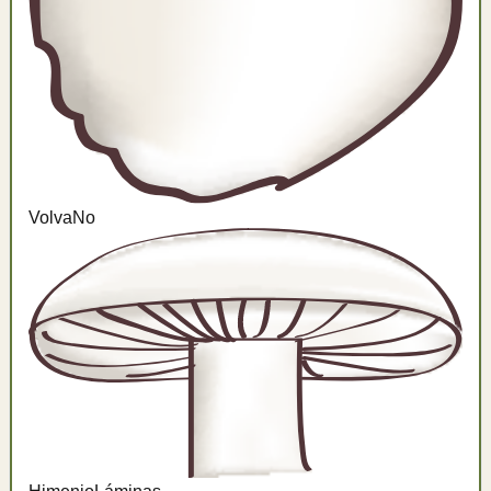
Volva
No