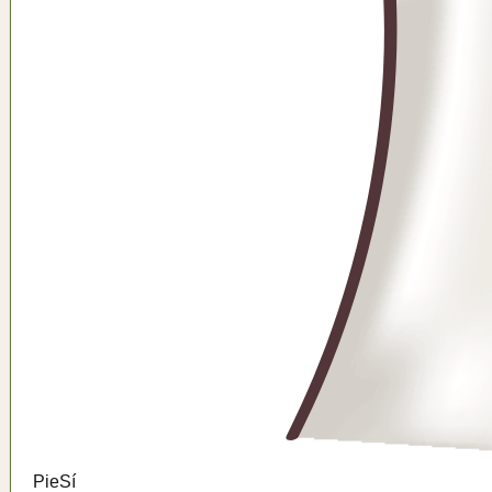
Pie
Sí