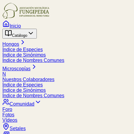
Inicio
Catálogo
Hongos
Índice de Especies
Índice de Sinónimos
Índice de Nombres Comunes
Microscopías
N
Nuestros Colaboradores
Índice de Especies
Índice de Sinónimos
Índice de Nombres Comunes
Comunidad
Foro
Fotos
Vídeos
Setales