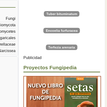
Tuber bituminatum
Fungi
iomycota
Encoelia furfuracea
omycetes
garicales
rellaceae
Terfezia arenaria
Narcissea
Publicidad
Proyectos Fungipedia