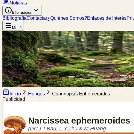
Noticias
Información
Bibliografía
Contactar
¿Quiénes Somos?
Enlaces de Interés
Pri
Menú
Inicio
Hongos
Coprinopsis Ephemeroides
Publicidad
Narcissea
ephemeroides
(DC.) T.Bau, L.Y.Zhu & M.Huang