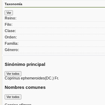
Taxonomía
Ver
Reino
:
Filo
:
Clase
:
Orden
:
Familia
:
Género
:
Sinónimo principal
Ver todos
Coprinus ephemeroides
(DC.) Fr.
Nombres comunes
Ver todos