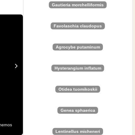
Gautieria morchelliformis
Favolaschia claudopus
Agrocybe putaminum
Hysterangium inflatum
Otidea tuomikoskii
Genea sphaerica
a hemos
Lentinellus micheneri