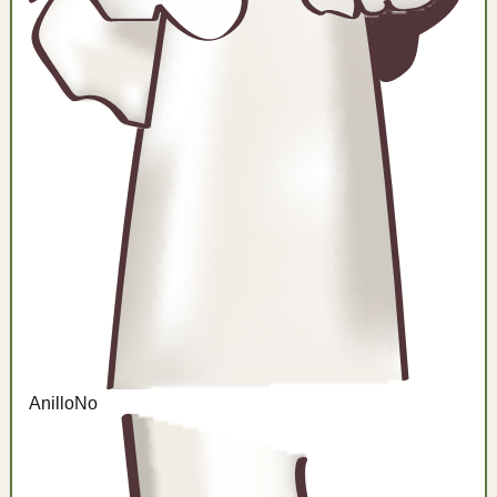
Anillo
No