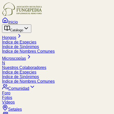
Inicio
Catálogo
Hongos
Índice de Especies
Índice de Sinónimos
Índice de Nombres Comunes
Microscopías
N
Nuestros Colaboradores
Índice de Especies
Índice de Sinónimos
Índice de Nombres Comunes
Comunidad
Foro
Fotos
Vídeos
Setales