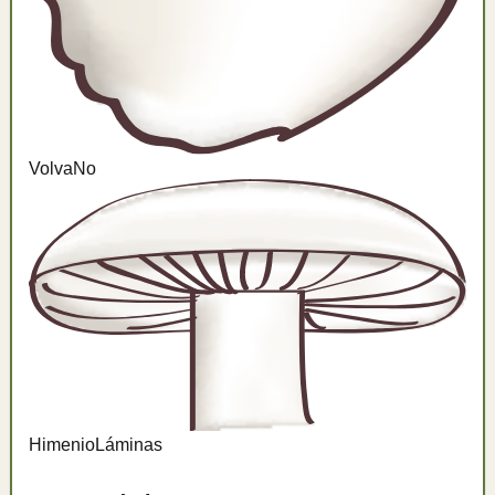
Volva
No
Himenio
Láminas