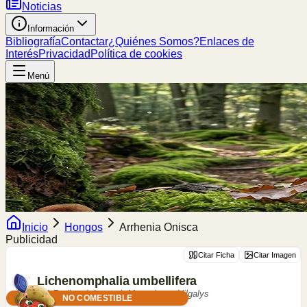
Noticias
Información
Bibliografía
Contactar
¿Quiénes Somos?
Enlaces de
Interés
Privacidad
Política de cookies
Menú
Inicio
Hongos
Arrhenia Onisca
Publicidad
Citar Ficha
Citar Imagen
Lichenomphalia
umbellifera
(L.) Redhead, Lutzoni, Moncalvo & Vilgalys
NO COMESTIBLE