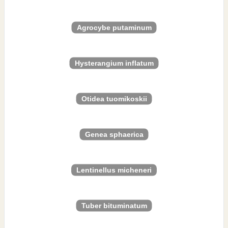
Agrocybe putaminum
Hysterangium inflatum
Otidea tuomikoskii
Genea sphaerica
Lentinellus micheneri
Tuber bituminatum