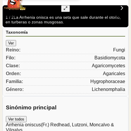
1
/
2
La Arrhenia onisca es una seta que sale durante el otoño,
en turberas o zonas musgosas.
Taxonomía
Ver
Reino
:
Fungi
Filo
:
Basidiomycota
Clase
:
Agaricomycetes
Orden
:
Agaricales
Familia
:
Hygrophoraceae
Género
:
Lichenomphalia
Sinónimo principal
Ver todos
Arrhenia oniscus
(Fr.) Redhead, Lutzoni, Moncalvo &
Vilgalys