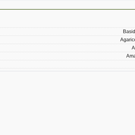
Basid
Agaric
A
Ama