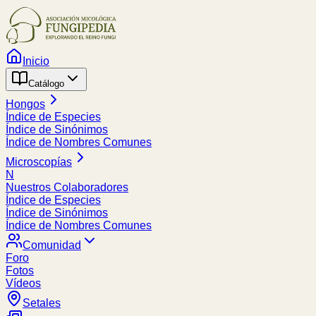
Inicio
Catálogo
Hongos
Índice de Especies
Índice de Sinónimos
Índice de Nombres Comunes
Microscopías
N
Nuestros Colaboradores
Índice de Especies
Índice de Sinónimos
Índice de Nombres Comunes
Comunidad
Foro
Fotos
Vídeos
Setales