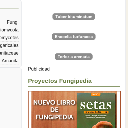
Tuber bituminatum
Fungi
iomycota
Encoelia furfuracea
omycetes
garicales
nitaceae
Terfezia arenaria
Amanita
Publicidad
Proyectos Fungipedia