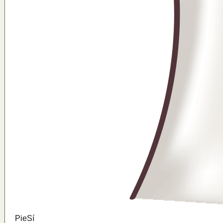
Pie
Sí