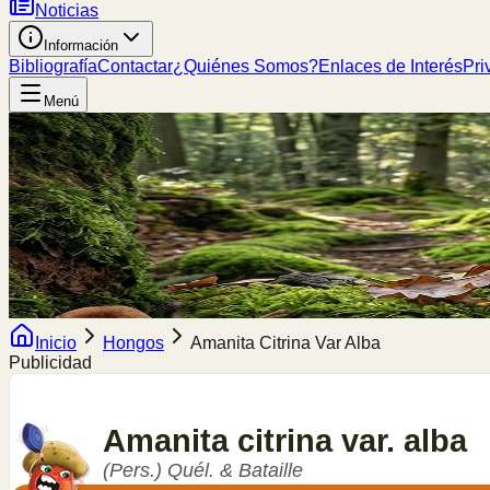
Noticias
Información
Bibliografía
Contactar
¿Quiénes Somos?
Enlaces de Interés
Pri
Menú
Inicio
Hongos
Amanita Citrina Var Alba
Publicidad
Amanita
citrina var. alba
(Pers.) Quél. & Bataille