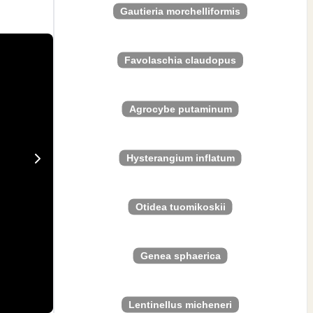
Gautieria morchelliformis
Favolaschia claudopus
Agrocybe putaminum
Hysterangium inflatum
Otidea tuomikoskii
Genea sphaerica
Lentinellus micheneri