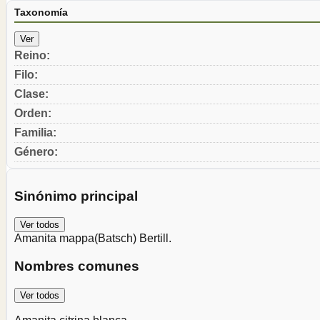
Taxonomía
Ver
Reino
:
Filo
:
Clase
:
Orden
:
Familia
:
Género
:
Sinónimo principal
Ver todos
Amanita mappa
(Batsch) Bertill.
Nombres comunes
Ver todos