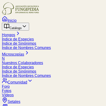
Inicio
Catálogo
Hongos
Índice de Especies
Índice de Sinónimos
Índice de Nombres Comunes
Microscopías
N
Nuestros Colaboradores
Índice de Especies
Índice de Sinónimos
Índice de Nombres Comunes
Comunidad
Foro
Fotos
Vídeos
Setales