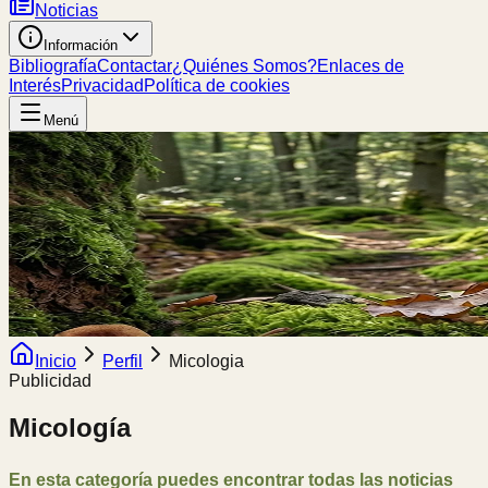
Noticias
Información
Bibliografía
Contactar
¿Quiénes Somos?
Enlaces de
Interés
Privacidad
Política de cookies
Menú
Inicio
Perfil
Micologia
Publicidad
Micología
En esta categoría puedes encontrar todas las noticias