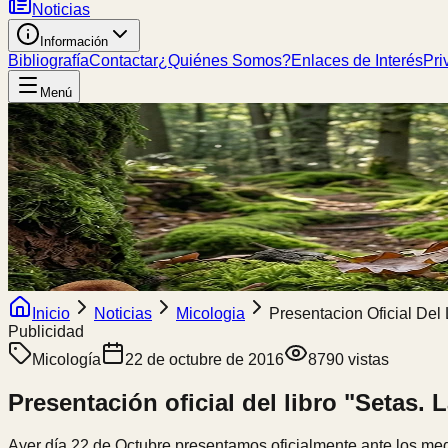
Noticias
Información
Bibliografía
Contactar
¿Quiénes Somos?
Enlaces de Interés
Pri
Menú
Inicio
Noticias
Micologia
Presentacion Oficial Del 
Publicidad
Micología
22 de octubre de 2016
8790
vistas
Presentación oficial del libro "Setas. L
Ayer día 22 de Octubre presentamos oficialmente ante los medi