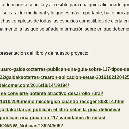
ica de manera sencilla y accesible para cualquier aficionado qu
na, su carácter medicinal y lo que es más importante, hace hinca
fichas completas de todas las especies comestibles de cierta en
isualmente, a las que se añade información sobre en qué debemo
resentación del libro y de nuestro proyecto:
/cuatro-galdakoztarras-publican-una-guia-sobre-117-tipos-d
/22/galdakaotarras-crearon-aplicacion-setas-201610212042
delcomer.com/2016/10/14/19194/
se-convierte-potente-atractivo-desarrollo-rural/
01610/25/turismo-micologico-cuando-recoger-803014.html
ldakoztarras-publican-el-libro-setas-la-guia-definitiva/
-publican-una-guia-con-117-variedades-de-setas/
TION/NW_Noticias/13924/5092