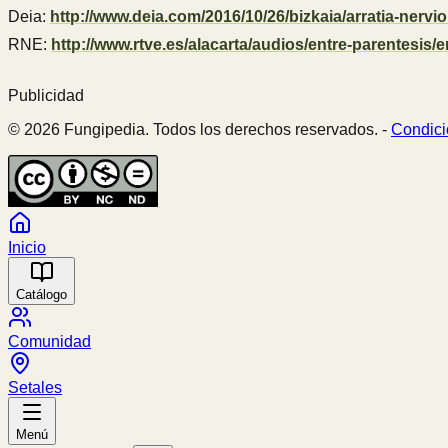
Deia:
http://www.deia.com/2016/10/26/bizkaia/arratia-nervi
RNE:
http://www.rtve.es/alacarta/audios/entre-parentesis/
Publicidad
© 2026 Fungipedia. Todos los derechos reservados. -
Condici
Inicio
Catálogo
Comunidad
Setales
Menú