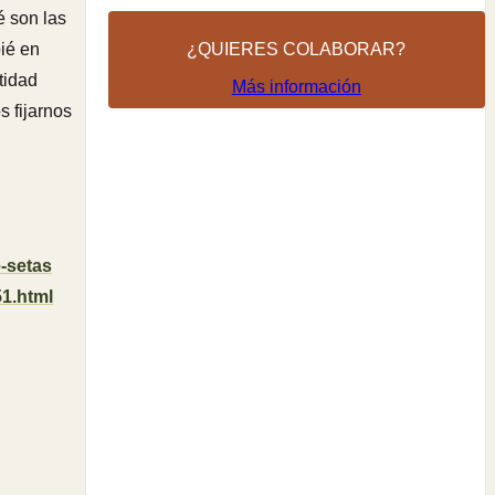
é son las
pié en
¿QUIERES COLABORAR?
tidad
Más información
s fijarnos
e-setas
51.html