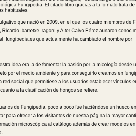
ológica Fungipedia. El citado libro gracias a tu formato trata d
ás habituales.
vulgativo que nació en 2009, en el que los cuatro miembros de 
Ricardo Ibarretxe Iragorri y Aitor Calvo Pérez aunaron conoci
al, fungipedia.es que actualmente ha cambiado el nombre por
estra idea era la de fomentar la pasión por la micología desde 
espeto por el medio ambiente y para conseguirlo creamos en fung
 red social que permitiese a los usuarios establecer vínculos en
uanto a la clasificación de hongos se refiere.
 usuarios de Fungipedia, poco a poco fue haciéndose un hueco en
var para ofrecer a los visitantes de nuestra página la mayor can
ormación microscópica al catálogo además de crear modelos en
a.