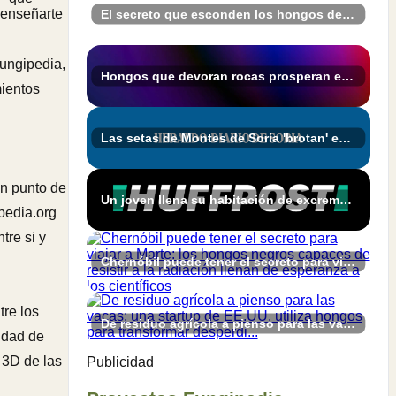
e enseñarte
El secreto que esconden los hongos después de la lluvia
Fungipedia,
Hongos que devoran rocas prosperan en las profundidades de la Tierra
mientos
Las setas de Montes de Soria 'brotan' en Boós gracias a MICOhábitats - Heraldo-Diario de Soria
un punto de
Un joven llena su habitación de excrementos para grabar los hongos que crecen en ellos: "Tengo un compañero de piso muy comprensivo"
ipedia.org
tre si y
Chernóbil puede tener el secreto para viajar a Marte: los hongos negros capaces de resistir a la radiación llenan de esperanza a los científicos
tre los
De residuo agrícola a pienso para las vacas: una startup de EE.UU. utiliza hongos para transformar desperdi...
tidad de
 3D de las
Publicidad