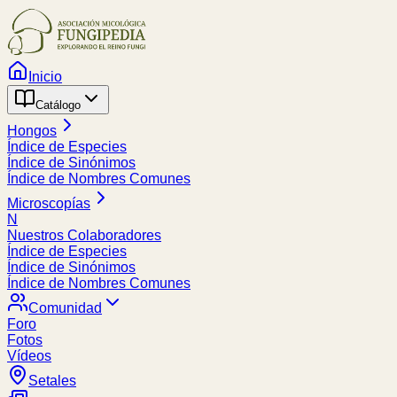
Inicio
Catálogo
Hongos
Índice de Especies
Índice de Sinónimos
Índice de Nombres Comunes
Microscopías
N
Nuestros Colaboradores
Índice de Especies
Índice de Sinónimos
Índice de Nombres Comunes
Comunidad
Foro
Fotos
Vídeos
Setales