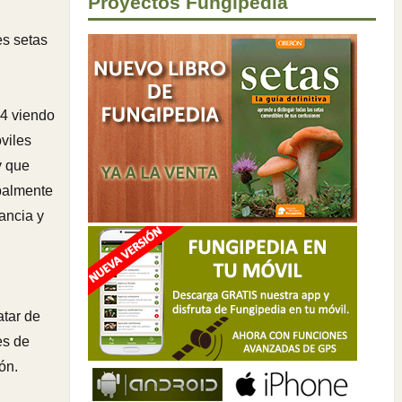
Proyectos Fungipedia
es setas
14 viendo
viles
y que
ipalmente
ancia y
atar de
es de
ón.