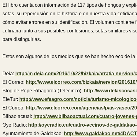
El libro cuenta con información de 117 tipos de hongos y expl
setas, su repercusión en la historia o en nuestra vida cotidia
cómo evitar errores en su identificación. El volumen contiene 
culinaria junto a sus posibles confusiones, setas similares v
para distinguirlas.
Estos son algunos de los medios que se han hecho eco de la p
Deia:
http://m.deia.com/2016/10/22/bizkaia/arratia-nervion
El Correo:
http://www.elcorreo.com/bizkaia/nervion/201610
Blog de Pepe Ribagorda (Telecinco):
http://www.delascosas
EfeTur:
http://www.efeagro.com/noticia/turismo-micologico-
El Correo:
http://www.elcorreo.com/agencias/pais-vasco/2
Bilbao actual:
http://www.bilbaoactual.com/cuatro-jovenes-ga
Oye Radio:
http://oyeradio.eu/cuatro-vecinos-de-galdakao
Ayuntamiento de Galdakao:
http://www.galdakao.net/4DAC