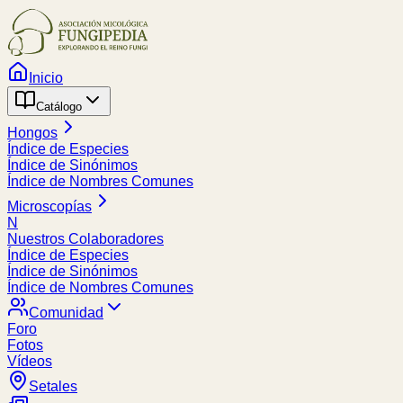
Inicio
Catálogo
Hongos
Índice de Especies
Índice de Sinónimos
Índice de Nombres Comunes
Microscopías
N
Nuestros Colaboradores
Índice de Especies
Índice de Sinónimos
Índice de Nombres Comunes
Comunidad
Foro
Fotos
Vídeos
Setales