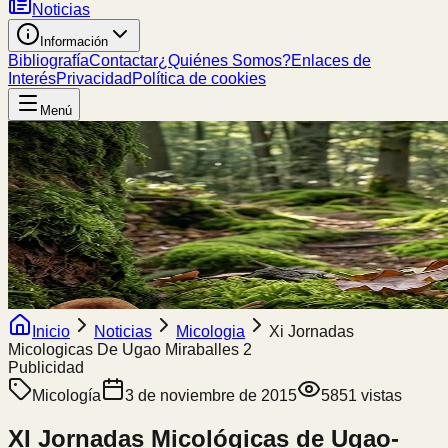
Noticias
Información
Bibliografía
Contactar
¿Quiénes Somos?
Enlaces de
Interés
Privacidad
Política de cookies
Menú
Inicio
Noticias
Micologia
Xi Jornadas
Micologicas De Ugao Miraballes 2
Publicidad
Micología
3 de noviembre de 2015
5851
vistas
XI Jornadas Micológicas de Ugao-