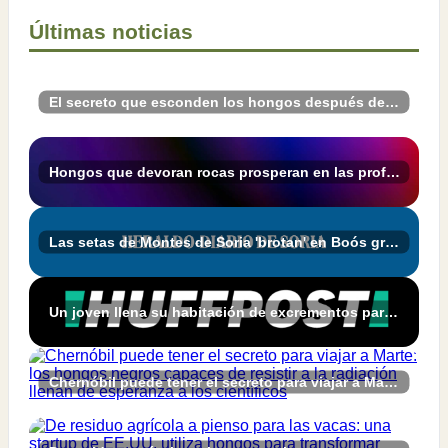
Últimas noticias
El secreto que esconden los hongos después de la lluvia
Hongos que devoran rocas prosperan en las profundidades de la Tierra
Las setas de Montes de Soria 'brotan' en Boós gracias a MICOhábitats - Heraldo-Diario de Soria
Un joven llena su habitación de excrementos para grabar los hongos que crecen en ellos: "Tengo un compañero de piso muy comprensivo"
Chernóbil puede tener el secreto para viajar a Marte: los hongos negros capaces de resistir a la radiación llenan de esperanza a los científicos