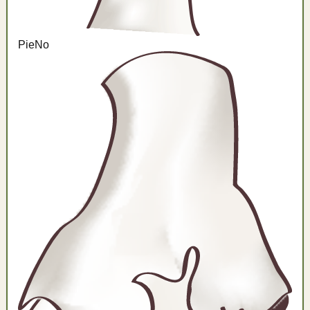
Pie
No