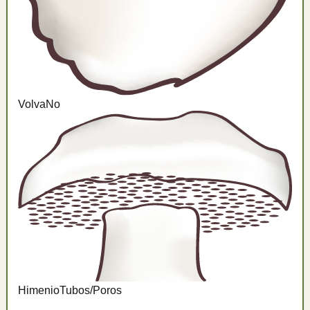
Volva
No
Himenio
Tubos/Poros