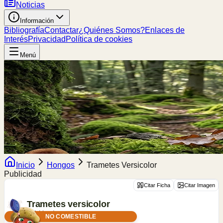
Noticias
Información
Bibliografía
Contactar
¿Quiénes Somos?
Enlaces de
Interés
Privacidad
Política de cookies
Menú
Inicio
Hongos
Trametes Versicolor
Publicidad
Citar Ficha
Citar Imagen
Trametes
versicolor
(L.) Lloyd
NO COMESTIBLE