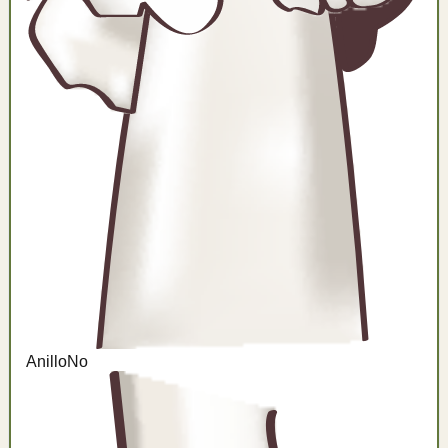
Anillo
No