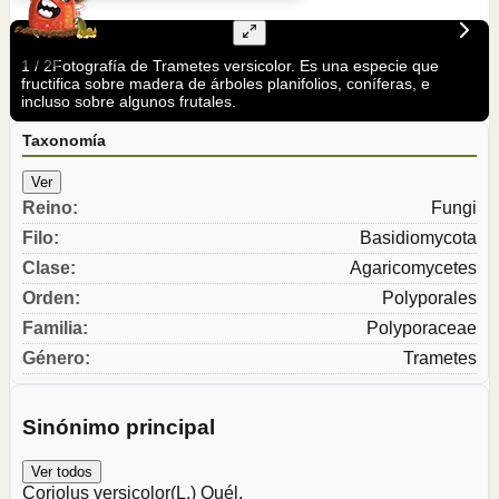
1
/
2
Fotografía de Trametes versicolor. Es una especie que
fructifica sobre madera de árboles planifolios, coníferas, e
incluso sobre algunos frutales.
Taxonomía
Ver
Reino
:
Fungi
Filo
:
Basidiomycota
Clase
:
Agaricomycetes
Orden
:
Polyporales
Familia
:
Polyporaceae
Género
:
Trametes
Sinónimo principal
Ver todos
Coriolus versicolor
(L.) Quél.