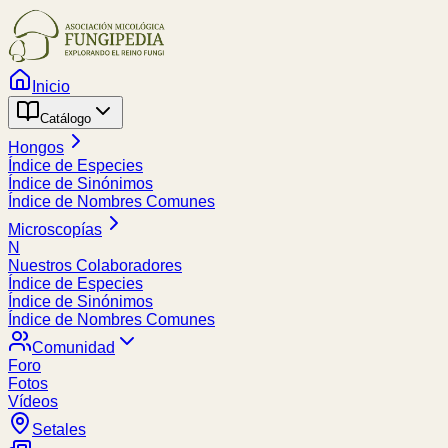
Inicio
Catálogo
Hongos
Índice de Especies
Índice de Sinónimos
Índice de Nombres Comunes
Microscopías
N
Nuestros Colaboradores
Índice de Especies
Índice de Sinónimos
Índice de Nombres Comunes
Comunidad
Foro
Fotos
Vídeos
Setales