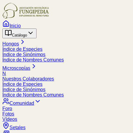
Inicio
Catálogo
Hongos
Índice de Especies
Índice de Sinónimos
Índice de Nombres Comunes
Microscopías
N
Nuestros Colaboradores
Índice de Especies
Índice de Sinónimos
Índice de Nombres Comunes
Comunidad
Foro
Fotos
Vídeos
Setales