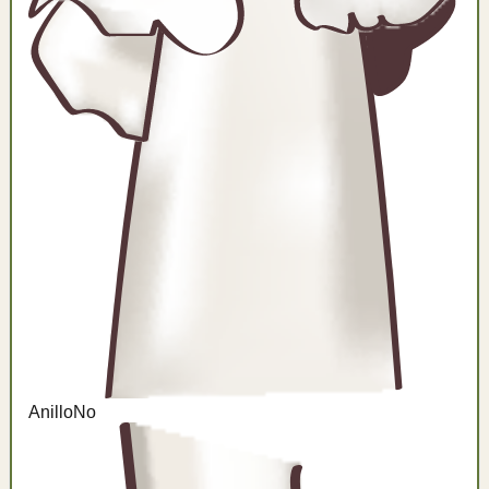
Anillo
No