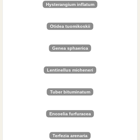
Hysterangium inflatum
Otidea tuomikoskii
Genea sphaerica
Lentinellus micheneri
Tuber bituminatum
Encoelia furfuracea
Terfezia arenaria