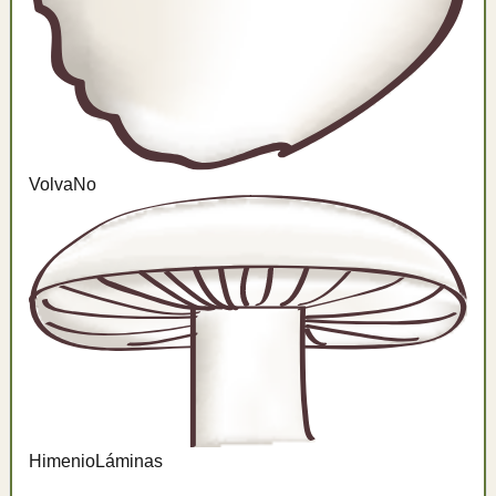
Volva
No
Himenio
Láminas