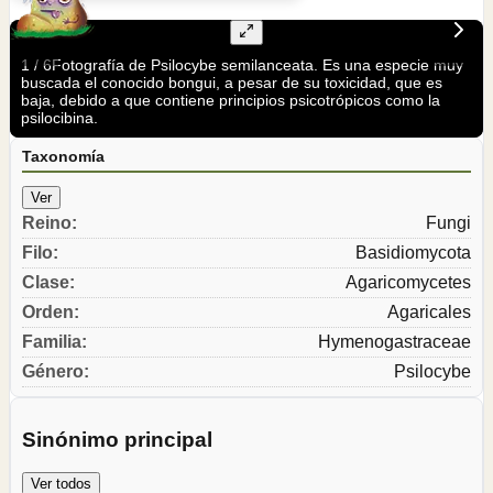
1
/
6
Fotografía de Psilocybe semilanceata. Es una especie muy
buscada el conocido bongui, a pesar de su toxicidad, que es
baja, debido a que contiene principios psicotrópicos como la
psilocibina.
Taxonomía
Ver
Reino
:
Fungi
Filo
:
Basidiomycota
Clase
:
Agaricomycetes
Orden
:
Agaricales
Familia
:
Hymenogastraceae
Género
:
Psilocybe
Sinónimo principal
Ver todos