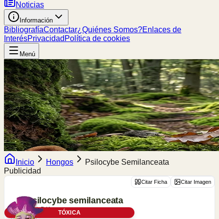
Noticias
Información
Bibliografía
Contactar
¿Quiénes Somos?
Enlaces de
Interés
Privacidad
Política de cookies
Menú
Inicio
Hongos
Psilocybe Semilanceata
Publicidad
Citar Ficha
Citar Imagen
Psilocybe
semilanceata
(Fr.) P.Kumm.
TÓXICA