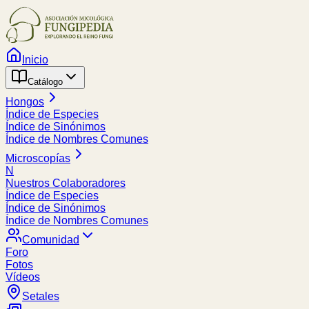
Inicio
Catálogo
Hongos
Índice de Especies
Índice de Sinónimos
Índice de Nombres Comunes
Microscopías
N
Nuestros Colaboradores
Índice de Especies
Índice de Sinónimos
Índice de Nombres Comunes
Comunidad
Foro
Fotos
Vídeos
Setales