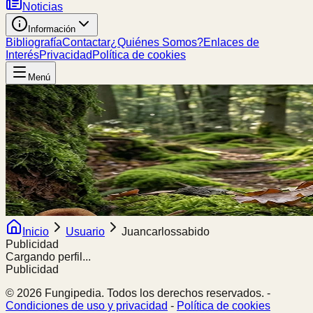
Noticias
Información
Bibliografía
Contactar
¿Quiénes Somos?
Enlaces de
Interés
Privacidad
Política de cookies
Menú
Inicio
Usuario
Juancarlossabido
Publicidad
Cargando perfil...
Publicidad
© 2026 Fungipedia. Todos los derechos reservados. -
Condiciones de uso y privacidad
-
Política de cookies