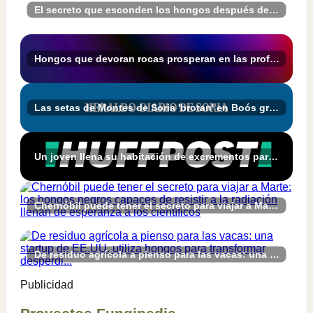
El secreto que esconden los hongos después de la lluvia
Hongos que devoran rocas prosperan en las profundidades de la Tierra
Las setas de Montes de Soria 'brotan' en Boós gracias a MICOhábitats - Heraldo-Diario de Soria
Un joven llena su habitación de excrementos para grabar los hongos que crecen en ellos: "Tengo un compañero de piso muy comprensivo"
Chernóbil puede tener el secreto para viajar a Marte: los hongos negros capaces de resistir a la radiación llenan de esperanza a los científicos
De residuo agrícola a pienso para las vacas: una startup de EE.UU. utiliza hongos para transformar desperdi...
Publicidad