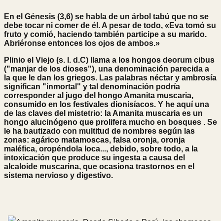
En el Génesis (3,6) se habla de un árbol tabú que no se
debe tocar ni comer de él. A pesar de todo, «Eva tomó su
fruto y comió, haciendo también participe a su marido.
Abriéronse entonces los ojos de ambos.»
Plinio el Viejo (s. I. d.C) llama a los hongos deorum cibus
("manjar de los dioses"), una denominación parecida a
la que le dan los griegos. Las palabras néctar y ambrosía
significan "inmortal" y tal denominación podría
corresponder al jugo del hongo Amanita muscaria,
consumido en los festivales dionisíacos. Y he aquí una
de las claves del mistetrio: la Amanita muscaria es un
hongo alucinógeno que prolifera mucho en bosques . Se
le ha bautizado con multitud de nombres según las
zonas: agárico matamoscas, falsa oronja, oronja
maléfica, oropéndola loca..., debido, sobre todo, a la
intoxicación que produce su ingesta a causa del
alcaloide muscarina, que ocasiona trastornos en el
sistema nervioso y digestivo.