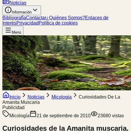
Noticias
Información
Bibliografía
Contactar
¿Quiénes Somos?
Enlaces de
Interés
Privacidad
Política de cookies
Menú
Inicio
Noticias
Micologia
Curiosidades De La
Amanita Muscaria
Publicidad
Micología
21 de septiembre de 2010
23680
vistas
Curiosidades de la Amanita muscaria.