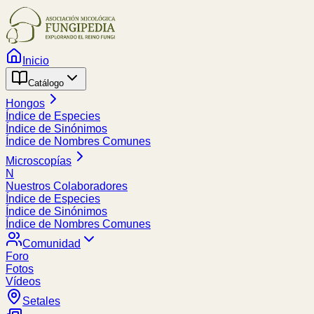
Inicio
Catálogo
Hongos
Índice de Especies
Índice de Sinónimos
Índice de Nombres Comunes
Microscopías
N
Nuestros Colaboradores
Índice de Especies
Índice de Sinónimos
Índice de Nombres Comunes
Comunidad
Foro
Fotos
Vídeos
Setales