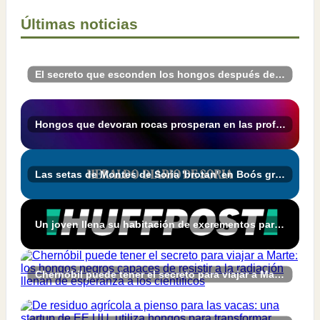
Últimas noticias
El secreto que esconden los hongos después de la lluvia
Hongos que devoran rocas prosperan en las profundidades de la Tierra
Las setas de Montes de Soria 'brotan' en Boós gracias a MICOhábitats - Heraldo-Diario de Soria
Un joven llena su habitación de excrementos para grabar los hongos que crecen en ellos: "Tengo un compañero de piso muy comprensivo"
Chernóbil puede tener el secreto para viajar a Marte: los hongos negros capaces de resistir a la radiación llenan de esperanza a los científicos