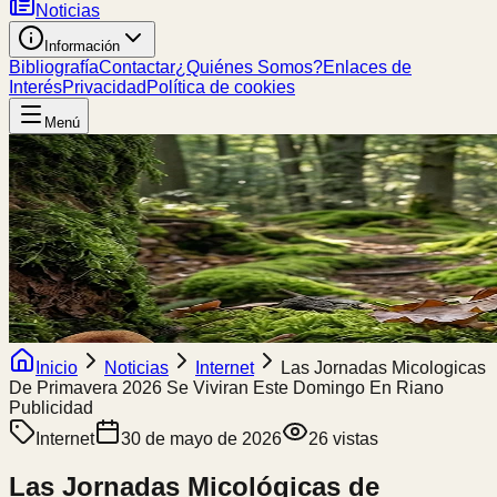
Noticias
Información
Bibliografía
Contactar
¿Quiénes Somos?
Enlaces de
Interés
Privacidad
Política de cookies
Menú
Inicio
Noticias
Internet
Las Jornadas Micologicas
De Primavera 2026 Se Viviran Este Domingo En Riano
Publicidad
Internet
30 de mayo de 2026
26
vistas
Las Jornadas Micológicas de