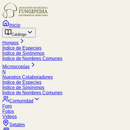
Inicio
Catálogo
Hongos
Índice de Especies
Índice de Sinónimos
Índice de Nombres Comunes
Microscopías
N
Nuestros Colaboradores
Índice de Especies
Índice de Sinónimos
Índice de Nombres Comunes
Comunidad
Foro
Fotos
Vídeos
Setales