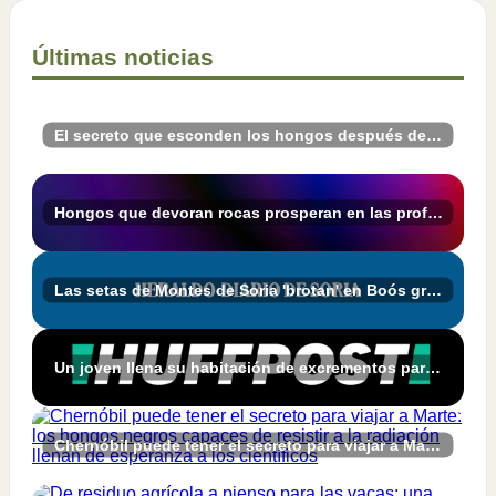
Últimas noticias
El secreto que esconden los hongos después de la lluvia
Hongos que devoran rocas prosperan en las profundidades de la Tierra
Las setas de Montes de Soria 'brotan' en Boós gracias a MICOhábitats - Heraldo-Diario de Soria
Un joven llena su habitación de excrementos para grabar los hongos que crecen en ellos: "Tengo un compañero de piso muy comprensivo"
Chernóbil puede tener el secreto para viajar a Marte: los hongos negros capaces de resistir a la radiación llenan de esperanza a los científicos