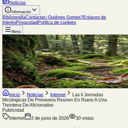
Noticias
Información
Bibliografía
Contactar
¿Quiénes Somos?
Enlaces de
Interés
Privacidad
Política de cookies
Menú
Inicio
Noticias
Internet
Las Ii Jornadas
Micologicas De Primavera Reunen En Riano A Una
Treintena De Aficionados
Publicidad
Internet
2 de junio de 2026
30
vistas