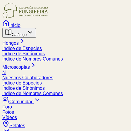
Inicio
Catálogo
Hongos
Índice de Especies
Índice de Sinónimos
Índice de Nombres Comunes
Microscopías
N
Nuestros Colaboradores
Índice de Especies
Índice de Sinónimos
Índice de Nombres Comunes
Comunidad
Foro
Fotos
Vídeos
Setales