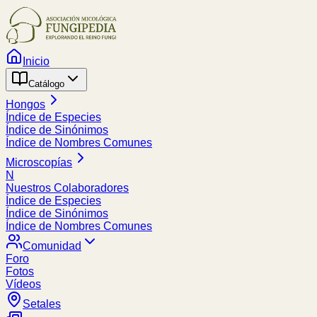
Inicio
Catálogo
Hongos
Índice de Especies
Índice de Sinónimos
Índice de Nombres Comunes
Microscopías
N
Nuestros Colaboradores
Índice de Especies
Índice de Sinónimos
Índice de Nombres Comunes
Comunidad
Foro
Fotos
Vídeos
Setales