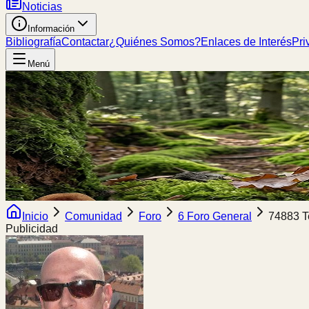
Noticias
Información
Bibliografía
Contactar
¿Quiénes Somos?
Enlaces de Interés
Pri
Menú
Inicio
Comunidad
Foro
6 Foro General
74883 T
Publicidad