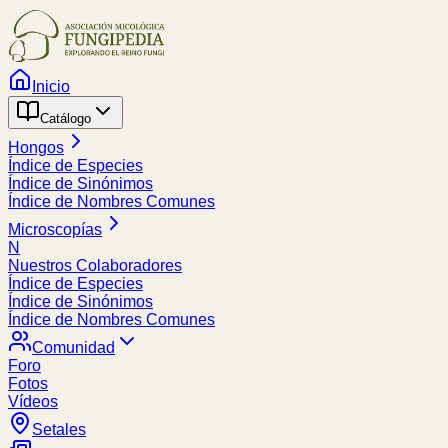
Inicio
Catálogo
Hongos
Índice de Especies
Índice de Sinónimos
Índice de Nombres Comunes
Microscopías
N
Nuestros Colaboradores
Índice de Especies
Índice de Sinónimos
Índice de Nombres Comunes
Comunidad
Foro
Fotos
Vídeos
Setales