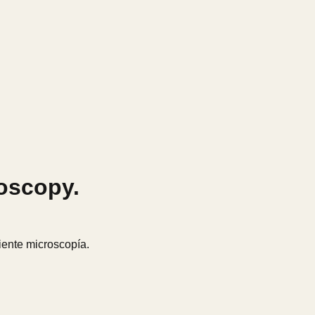
roscopy.
iente microscopía.