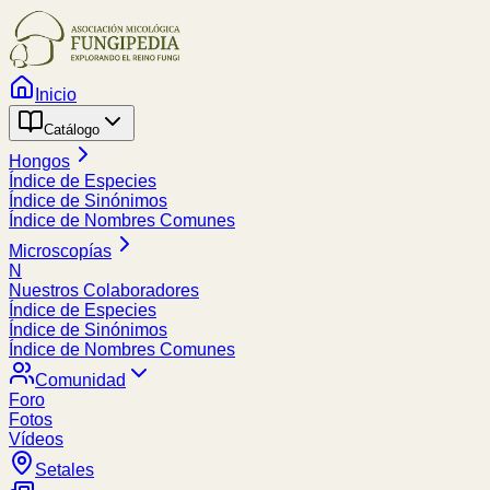
Inicio
Catálogo
Hongos
Índice de Especies
Índice de Sinónimos
Índice de Nombres Comunes
Microscopías
N
Nuestros Colaboradores
Índice de Especies
Índice de Sinónimos
Índice de Nombres Comunes
Comunidad
Foro
Fotos
Vídeos
Setales