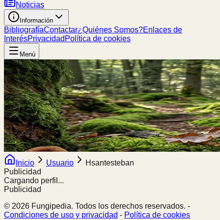
Noticias
Información
Bibliografía
Contactar
¿Quiénes Somos?
Enlaces de
Interés
Privacidad
Política de cookies
Menú
Inicio
Usuario
Hsantesteban
Publicidad
Cargando perfil...
Publicidad
© 2026 Fungipedia. Todos los derechos reservados. -
Condiciones de uso y privacidad
-
Política de cookies