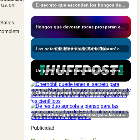
erza en
El secreto que esconden los hongos después de la lluvia
etalles
Hongos que devoran rocas prosperan en las profundidades de la Tierra
 completa.
Las setas de Montes de Soria 'brotan' en Boós gracias a MICOhábitats - Heraldo-Diario de Soria
Un joven llena su habitación de excrementos para grabar los hongos que crecen en ellos: "Tengo un compañero de piso muy comprensivo"
Chernóbil puede tener el secreto para viajar a Marte: los hongos negros capaces de resistir a la radiación llenan de esperanza a los científicos
De residuo agrícola a pienso para las vacas: una startup de EE.UU. utiliza hongos para transformar desperdi...
Publicidad