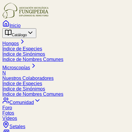
Inicio
Catálogo
Hongos
Índice de Especies
Índice de Sinónimos
Índice de Nombres Comunes
Microscopías
N
Nuestros Colaboradores
Índice de Especies
Índice de Sinónimos
Índice de Nombres Comunes
Comunidad
Foro
Fotos
Vídeos
Setales