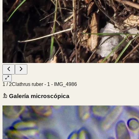
1
/
2
Clathrus ruber - 1 - IMG_4986
Galería microscópica