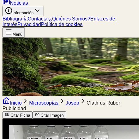
Noticias
Información
Bibliografía
Contactar
¿Quiénes Somos?
Enlaces de
Interés
Privacidad
Política de cookies
Menú
Inicio
Microscopías
Josep
Clathrus Ruber
Publicidad
Citar Ficha
Citar Imagen