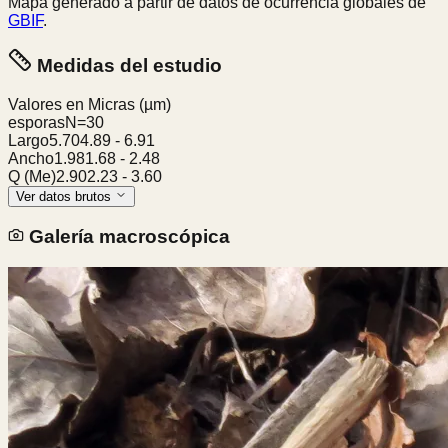
Mapa generado a partir de datos de ocurrencia globales de
GBIF
.
Medidas del estudio
Valores en Micras
(µm)
esporas
N=
30
Largo
5.70
4.89
-
6.91
Ancho
1.98
1.68
-
2.48
Q (Me)
2.90
2.23
-
3.60
Ver datos brutos
Galería macroscópica