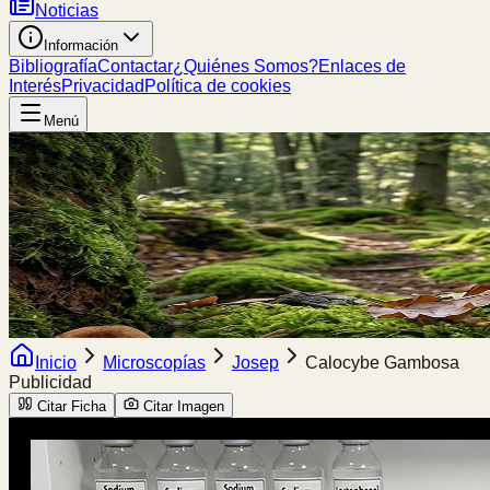
Noticias
Información
Bibliografía
Contactar
¿Quiénes Somos?
Enlaces de
Interés
Privacidad
Política de cookies
Menú
Inicio
Microscopías
Josep
Calocybe Gambosa
Publicidad
Citar Ficha
Citar Imagen