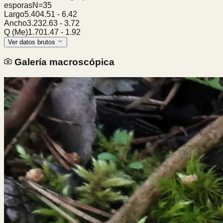
esporas
N=
35
Largo
5.40
4.51
-
6.42
Ancho
3.23
2.63
-
3.72
Q (Me)
1.70
1.47
-
1.92
Ver datos brutos
Galería macroscópica