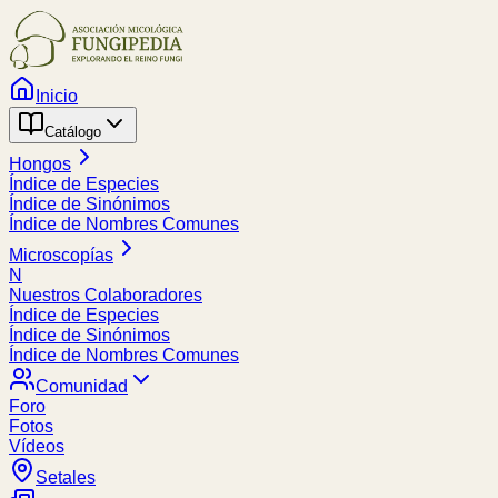
Inicio
Catálogo
Hongos
Índice de Especies
Índice de Sinónimos
Índice de Nombres Comunes
Microscopías
N
Nuestros Colaboradores
Índice de Especies
Índice de Sinónimos
Índice de Nombres Comunes
Comunidad
Foro
Fotos
Vídeos
Setales