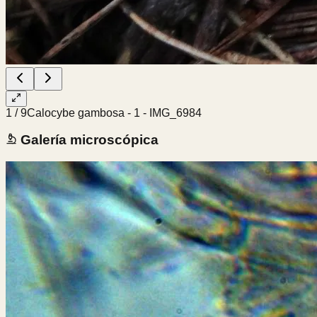
1
/
9
Calocybe gambosa - 1 - IMG_6984
Galería microscópica