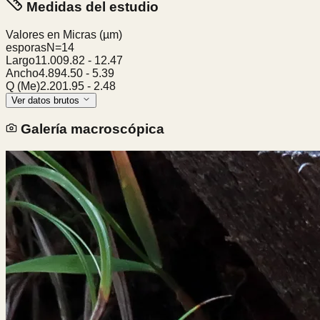
Medidas del estudio
Valores en Micras
(µm)
esporas
N=
14
Largo
11.00
9.82
-
12.47
Ancho
4.89
4.50
-
5.39
Q (Me)
2.20
1.95
-
2.48
Ver datos brutos
Galería macroscópica