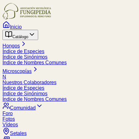
Inicio
Catálogo
Hongos
Índice de Especies
Índice de Sinónimos
Índice de Nombres Comunes
Microscopías
N
Nuestros Colaboradores
Índice de Especies
Índice de Sinónimos
Índice de Nombres Comunes
Comunidad
Foro
Fotos
Vídeos
Setales