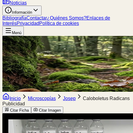
Noticias
Información
Bibliografía
Contactar
¿Quiénes Somos?
Enlaces de
Interés
Privacidad
Política de cookies
Menú
Inicio
Microscopías
Josep
Caloboletus Radicans
Publicidad
Citar Ficha
Citar Imagen