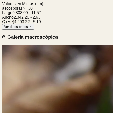
Valores en Micras
(µm)
ascosporas
N=
30
Largo
9.80
8.09
-
11.57
Ancho
2.34
2.20
-
2.63
Q (Me)
4.20
3.22
-
5.19
Ver datos brutos
Galería macroscópica