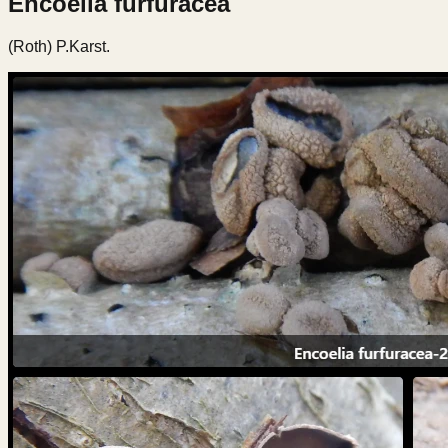
Encoelia furfuracea
(Roth) P.Karst.