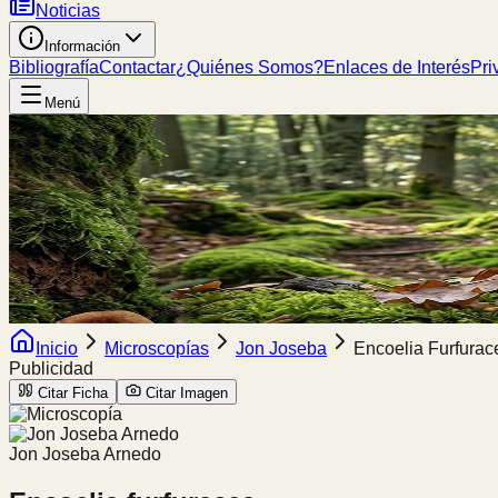
Noticias
Información
Bibliografía
Contactar
¿Quiénes Somos?
Enlaces de Interés
Pri
Menú
Inicio
Microscopías
Jon Joseba
Encoelia Furfurac
Publicidad
Citar Ficha
Citar Imagen
Jon Joseba Arnedo