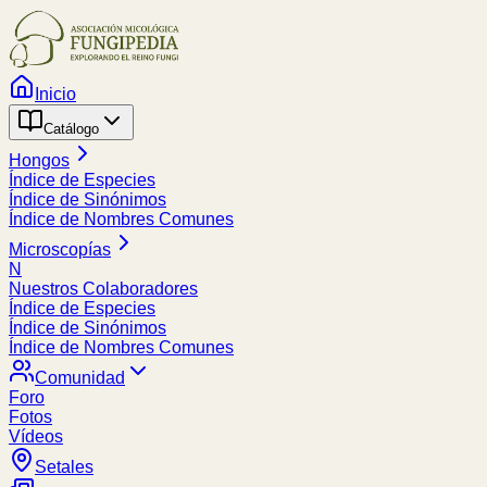
Inicio
Catálogo
Hongos
Índice de Especies
Índice de Sinónimos
Índice de Nombres Comunes
Microscopías
N
Nuestros Colaboradores
Índice de Especies
Índice de Sinónimos
Índice de Nombres Comunes
Comunidad
Foro
Fotos
Vídeos
Setales