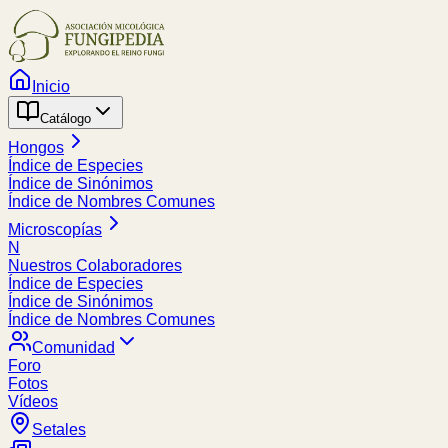
Inicio
Catálogo
Hongos
Índice de Especies
Índice de Sinónimos
Índice de Nombres Comunes
Microscopías
N
Nuestros Colaboradores
Índice de Especies
Índice de Sinónimos
Índice de Nombres Comunes
Comunidad
Foro
Fotos
Vídeos
Setales