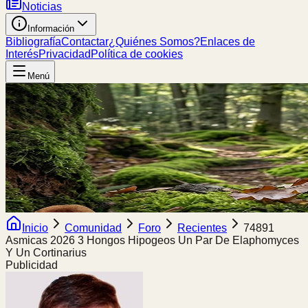
Noticias
Información
Bibliografía
Contactar
¿Quiénes Somos?
Enlaces de
Interés
Privacidad
Política de cookies
Menú
Inicio
Comunidad
Foro
Recientes
74891
Asmicas 2026 3 Hongos Hipogeos Un Par De Elaphomyces
Y Un Cortinarius
Publicidad