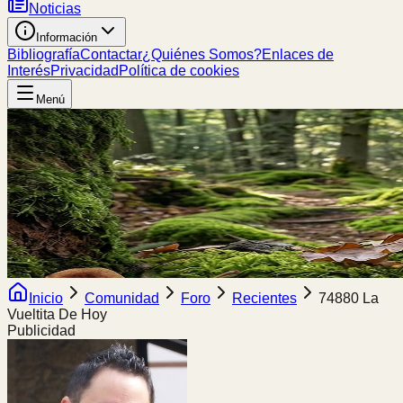
Noticias
Información
Bibliografía
Contactar
¿Quiénes Somos?
Enlaces de
Interés
Privacidad
Política de cookies
Menú
Inicio
Comunidad
Foro
Recientes
74880 La
Vueltita De Hoy
Publicidad