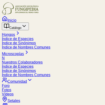
Inicio
Catálogo
Hongos
Índice de Especies
Índice de Sinónimos
Índice de Nombres Comunes
Microscopías
N
Nuestros Colaboradores
Índice de Especies
Índice de Sinónimos
Índice de Nombres Comunes
Comunidad
Foro
Fotos
Vídeos
Setales