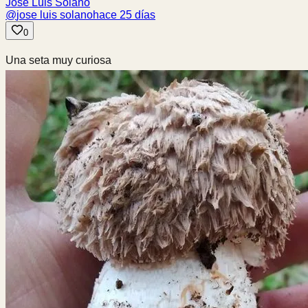
Jose Luis Solano
@
jose luis solano
hace 25 días
0
Una seta muy curiosa